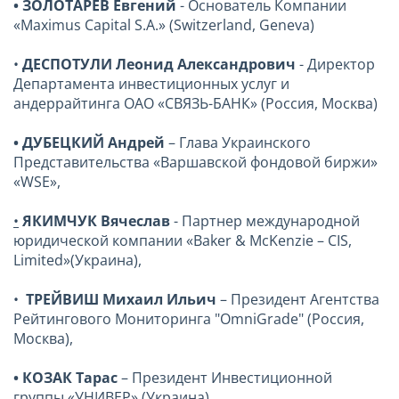
• ЗОЛОТАРЕВ Евгений
- Основатель Компании
«Maximus Capital S.A.» (Switzerland, Geneva)
•
ДЕСПОТУЛИ Леонид Александрович
- Директор
Департамента инвестиционных услуг и
андеррайтинга ОАО «СВЯЗЬ-БАНК» (Россия, Москва)
• ДУБЕЦКИЙ Андрей
– Глава Украинского
Представительства «Варшавской фондовой биржи»
«WSE»,
•
ЯКИМЧУК Вячеслав
- Партнер международной
юридической компании «Baker & McKenzie – CIS,
Limited»(Украина),
•
ТРЕЙВИШ Михаил Ильич
– Президент Агентства
Рейтингового Мониторинга "OmniGrade" (Россия,
Москва),
• КОЗАК Тара
с
– Президент Инвестиционной
группы «УНИВЕР» (Украина),