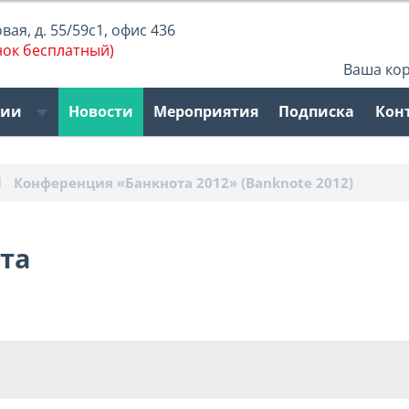
ая, д. 55/59с1, офис 436
нок бесплатный)
Ваша ко
рии
Новости
Мероприятия
Подписка
Кон
Конференция «Банкнота 2012» (Вanknote 2012)
та