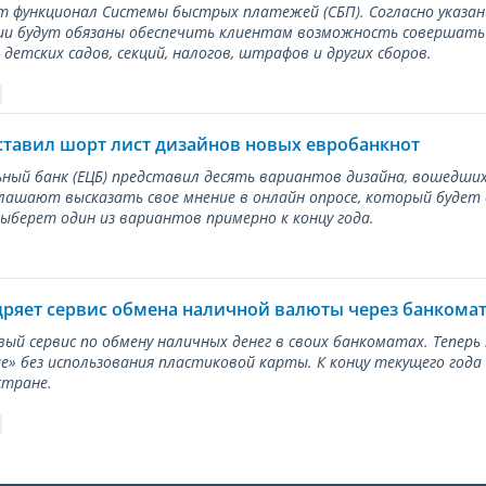
ет функционал Системы быстрых платежей (СБП). Согласно указа
и будут обязаны обеспечить клиентам возможность совершать п
детских садов, секций, налогов, штрафов и других сборов.
ставил шорт лист дизайнов новых евробанкнот
ный банк (ЕЦБ) представил десять вариантов дизайна, вошедших
лашают высказать свое мнение в онлайн опросе, который будет
берет один из вариантов примерно к концу года.
дряет сервис обмена наличной валюты через банкома
вый сервис по обмену наличных денег в своих банкоматах. Тепер
е» без использования пластиковой карты. К концу текущего года
стране.