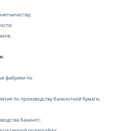
онетничеству;
ости;
аков.
я:
ые фабрики по
иятия по производству банкнотной бумаги;
зводства банкнот;
 защищенной полиграфии;