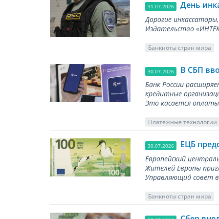
День инк
31.07.2026
Дорогие инкассаторы,
Издательство «ИНТЕКР
Банкноты стран мира
В СБП вв
30.07.2026
Банк России расширя
кредитные организаци
Это касается оплаты 
Платежные технологии
ЕЦБ пред
30.07.2026
Европейский централь
Жителей Европы приг
Управляющий совет вы
Банкноты стран мира
Сбер вне