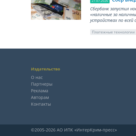
27.07.2026
Сбербанк запустил но
«наличные за наличны
устройствах по всей 
Платежные технологии
Издательство
О нас
Партнеры
Реклама
Авторам
Контакты
©2005-2026 АО ИПК «ИнтерКрим-пресс»