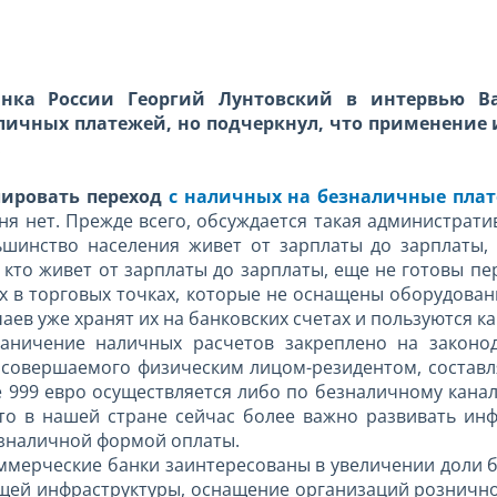
анка России Георгий Лунтовский в интервью Ban
личных платежей, но подчеркнул, что применени
.
лировать переход
с наличных на безналичные пла
ня нет. Прежде всего, обсуждается такая администрати
шинство населения живет от зарплаты до зарплаты, 
, кто живет от зарплаты до зарплаты, еще не готовы п
 в торговых точках, которые не оснащены оборудование
аев уже хранят их на банковских счетах и пользуются к
раничение наличных расчетов закреплено на закон
овершаемого физическим лицом-резидентом, составляет
е 999 евро осуществляется либо по безналичному канал
 что в нашей стране сейчас более важно развивать ин
зналичной формой оплаты.
оммерческие банки заинтересованы в увеличении доли 
щей инфраструктуры, оснащение организаций рознично