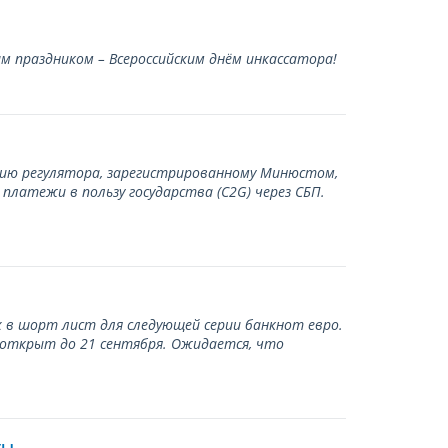
 праздником – Всероссийским днём инкассатора!
нию регулятора, зарегистрированному Минюстом,
латежи в пользу государства (С2G) через СБП.
 в шорт лист для следующей серии банкнот евро.
 открыт до 21 сентября. Ожидается, что
ты