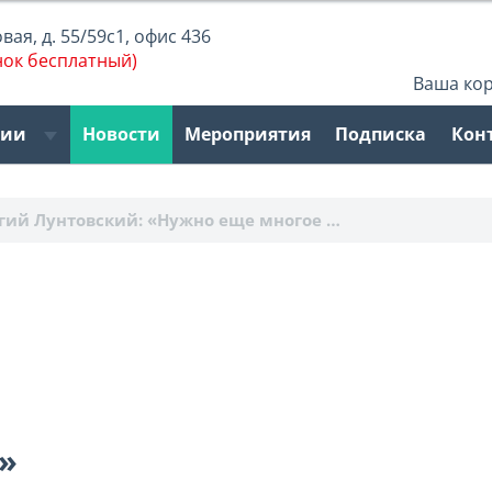
ая, д. 55/59с1, офис 436
нок бесплатный)
Ваша ко
рии
Новости
Мероприятия
Подписка
Кон
гий Лунтовский: «Нужно еще многое …
»