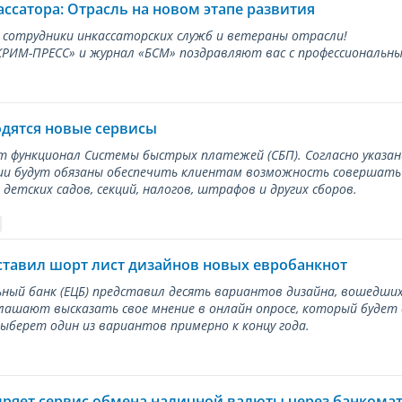
ассатора: Отрасль на новом этапе развития
 сотрудники инкассаторских служб и ветераны отрасли!
ИМ-ПРЕСС» и журнал «БСМ» поздравляют вас с профессиональным
одятся новые сервисы
ет функционал Системы быстрых платежей (СБП). Согласно указа
и будут обязаны обеспечить клиентам возможность совершать п
детских садов, секций, налогов, штрафов и других сборов.
ставил шорт лист дизайнов новых евробанкнот
ный банк (ЕЦБ) представил десять вариантов дизайна, вошедших
лашают высказать свое мнение в онлайн опросе, который будет
берет один из вариантов примерно к концу года.
дряет сервис обмена наличной валюты через банкома