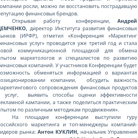
компании росли, можно ли восстановить пострадавшую
репутацию финансовых брендов.
Открывая работу
конференции,
Андрей
ДЕМЧЕНКО,
директор Института развития финансовых
рынков (ИРФР), отметил «Конференция «Маркетинг
инансовых услуг» проводится уже третий год и стала
новой коммуникационной площадкой для обмена
опытом маркетологов и специалистов по развитию
инансовых компаний. У участников Конференции будет
возможность обменяться информацией о вариантах
позиционировании компании,
обсудить важность
маркетингового сопровождения финансовых продуктов
и услуг,
выявить способы оценки эффективности
екламной кампании, а также поделиться практическим
опытом по различным методикам продвижения».
На площадке конференции выступили гуру
российского маркетинга и топ-менеджеры компаний-
лидеров рынка:
Антон КУКЛИН,
начальник Управления