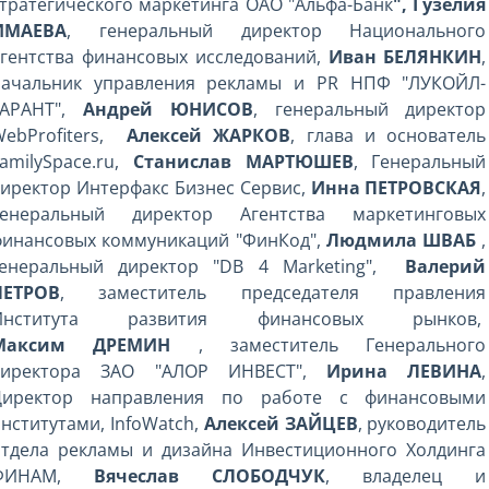
тратегического маркетинга ОАО "Альфа-Банк
", Гузелия
ИМАЕВА
, генеральный директор Национального
агентства финансовых исследований,
Иван БЕЛЯНКИН
,
начальник управления рекламы и PR НПФ "ЛУКОЙЛ-
ГАРАНТ",
Андрей ЮНИСОВ
, генеральный директор
WebProfiters,
Алексей ЖАРКОВ
, глава и основатель
amilySpace.ru,
Станислав МАРТЮШЕВ
, Генеральный
иректор Интерфакс Бизнес Сервиc,
Инна ПЕТРОВСКАЯ
,
Генеральный директор Агентства маркетинговых
финансовых коммуникаций "ФинКод",
Людмила ШВАБ
,
генеральный директор "DB 4 Marketing",
Валерий
ПЕТРОВ
, заместитель председателя правления
Института развития финансовых рынков,
Максим ДРЕМИН
, заместитель Генерального
директора ЗАО "АЛОР ИНВЕСТ",
Ирина ЛЕВИНА
,
Директор направления по работе с финансовыми
нститутами, InfoWatch,
Алексей ЗАЙЦЕВ
, руководитель
отдела рекламы и дизайна Инвестиционного Холдинга
ФИНАМ,
Вячеслав СЛОБОДЧУК
, владелец и