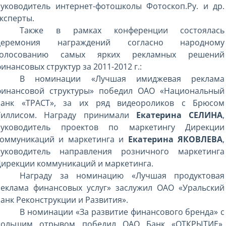
руководитель интернет-фотошколы Фотоскоп.Ру. и др.
ксперты.
Также в рамках конференции состоялась
церемония награждений согласно народному
голосованию самых ярких рекламных решений
инансовых структур за 2011-2012 г.:
В номинации «Лучшая имиджевая реклама
финансовой структуры» победил ОАО «Национальный
банк «ТРАСТ», за их ряд видеороликов с Брюсом
Уиллисом. Награду принимали
Екатерина СЕЛИНА
,
руководитель проектов по маркетингу Дирекции
коммуникаций и маркетинга и
Екатерина ЯКОВЛЕВА
,
руководитель направления розничного маркетинга
ирекции коммуникаций и маркетинга.
Награду за номинацию «Лучшая продуктовая
реклама финансовых услуг» заслужил ОАО «Уральский
анк Реконструкции и Развития».
В номинации «За развитие финансового бренда» с
большим отрывом победил ОАО Банк «ОТКРЫТИЕ».