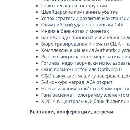
Подозреваются в коррупции…
Швейцарские компании в убытке
Успех стратегии развития и экспансии
Олимпийский удар по прибыли G4S
Индия в банкнотах и монетах
Банк Канады приносит извинения за д
Бюро гравирования и печати США – пе
Комплексные решения Authentix и усп
Рынки выигрывают по мере затихания
Fortress: надо творчески использова
Окно возможностей для OptiNota H
G&D выпускает машину завершающего 
5-й конкурс наград IACA открыт
Новые издания от «ИнтерКрим-пресс»
Гана заменяет голограмму элементом
К 2014 г. Центральный банк Филиппин
Выставки, конференции, встречи