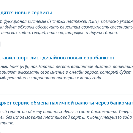
одятся новые сервисы
ет функционал Системы быстрых платежей (СБП). Согласно указа
и будут обязаны обеспечить клиентам возможность совершать п
детских садов, секций, налогов, штрафов и других сборов.
ставил шорт лист дизайнов новых евробанкнот
ный банк (ЕЦБ) представил десять вариантов дизайна, вошедших
лашают высказать свое мнение в онлайн опросе, который будет
берет один из вариантов примерно к концу года.
дряет сервис обмена наличной валюты через банкома
вый сервис по обмену наличных денег в своих банкоматах. Тепер
е» без использования пластиковой карты. К концу текущего года
стране.