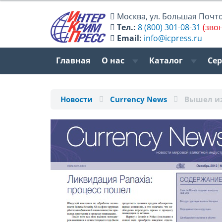
Москва
,
ул. Большая Почтов
Тел.:
8 (800) 301-08-31
(зво
Email:
info@icpress.ru
Главная
О нас
Каталог
Се
Новости
Currency News
Вышел из