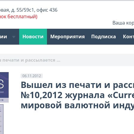
ая, д. 55/59с1, офис 436
нок бесплатный)
Ваша ко
рии
Новости
Мероприятия
Подписка
Кон
 печати и рассылается …
06.11.2012
Вышел из печати и рас
№10,2012 журнала «Сurr
мировой валютной инд