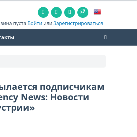
рзина пуста
Войти
или
Зарегистрироваться
такты
сылается подписчикам
ency News: Новости
устрии»