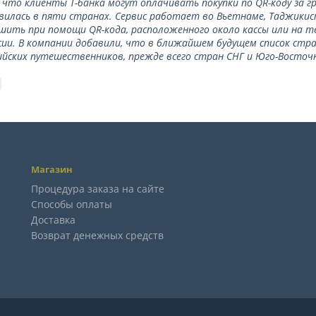
 что клиенты Т-банка могут оплачивать покупки по QR-коду за г
илась в пяти странах. Сервис работает во Вьетнаме, Таджикис
ить при помощи QR-кода, расположенного около кассы или на 
сии. В компании добавили, что в ближайшем будущем список стр
ийских путешественников, прежде всего стран СНГ и Юго-Восточн
Магазин
Процедура заказа на сайте
Способы оплаты
Доставка
Возврат денежных средств