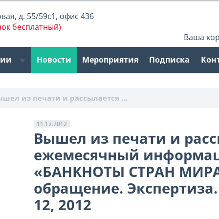
ая, д. 55/59с1, офис 436
нок бесплатный)
Ваша ко
рии
Новости
Мероприятия
Подписка
Кон
ышел из печати и рассылается …
11.12.2012
Вышел из печати и рас
ежемесячный информа
«БАНКНОТЫ СТРАН МИРА
обращение. Экспертиза
12, 2012