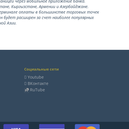
раницей через мобильное приложение банка.
тане, Кыргызстане, Армении и Азербайджане.
терминале оплаты в большинстве торговых точек
ан будет расширен за счет наиболее популярных
ой Азии.
Социальные сети
Youtube
ВКонтакте
RuTube