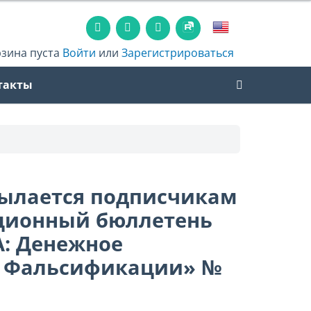
рзина пуста
Войти
или
Зарегистрироваться
такты
сылается подписчикам
ционный бюллетень
: Денежное
. Фальсификации» №