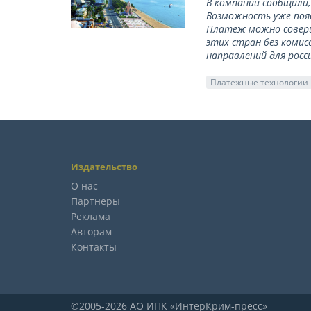
В компании сообщили,
Возможность уже появ
Платеж можно соверш
этих стран без комис
направлений для росс
Платежные технологии
Издательство
О нас
Партнеры
Реклама
Авторам
Контакты
©2005-2026 АО ИПК «ИнтерКрим-пресс»