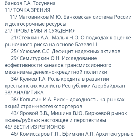
банков Г.А. Тосуняна
11/ ТОЧКА ЗРЕНИЯ
11/ Матовников М.Ю. Банковская система России
и долгосрочные ресурсы
21/ ПРОБЛЕМЫ И СУЖДЕНИЯ
21/Стежкин А.А., Малых Н.О. О подходах к оценке
рыночного риска на основе Базеля III
25/ Улюкаев С.С. Дефицит надежных активов
29/ Семитуркин О.Н. Исследование
эффективности каналов трансмиссионного
механизма денежно-кредитной политики
34/ Кулиев Т.А. Роль кредита в развитии
крестьянских хозяйств Республики Азербайджан
38/ АНАЛИТИКА
38/ Копытин И.А. Риск – доходность на рынках
акций стран-нефтеэкспортеров
43/ Яровой В.В., Мишина В.Ю. Биржевой рынок
«юань/рубль»: настоящее и перспективы
46/ ВЕСТИ ИЗ РЕГИОНОВ
46/ Комиссаров Г.П., Ефимкин А.П. Архитектурные