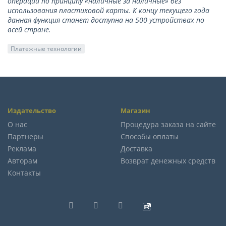
операции по принципу «наличные за наличные» без
использования пластиковой карты. К концу текущего года
данная функция станет доступна на 500 устройствах по
всей стране.
Платежные технологии
Издательство
Магазин
О нас
Процедура заказа на сайте
Партнеры
Способы оплаты
Реклама
Доставка
Авторам
Возврат денежных средств
Контакты