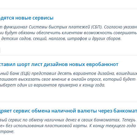
одятся новые сервисы
ет функционал Системы быстрых платежей (СБП). Согласно указа
и будут обязаны обеспечить клиентам возможность совершать п
детских садов, секций, налогов, штрафов и других сборов.
ставил шорт лист дизайнов новых евробанкнот
ный банк (ЕЦБ) представил десять вариантов дизайна, вошедших
лашают высказать свое мнение в онлайн опросе, который будет
берет один из вариантов примерно к концу года.
дряет сервис обмена наличной валюты через банкома
вый сервис по обмену наличных денег в своих банкоматах. Тепер
е» без использования пластиковой карты. К концу текущего года
стране.