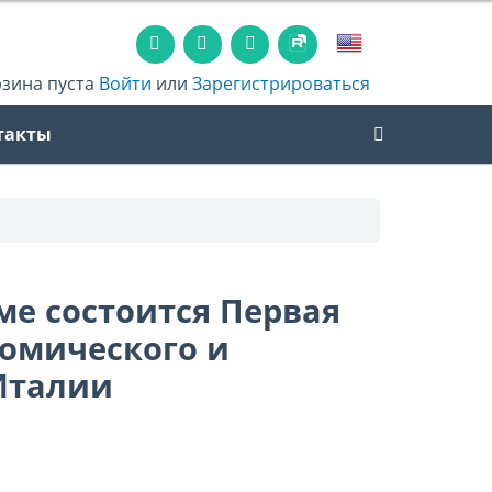
рзина пуста
Войти
или
Зарегистрироваться
такты
име состоится Первая
номического и
Италии