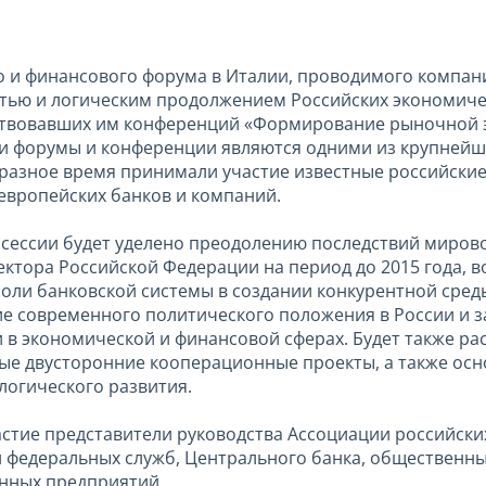
о и финансового форума в Италии, проводимого компани
астью и логическим продолжением Российских экономич
шествовавших им конференций «Формирование рыночной 
 Эти форумы и конференции являются одними из крупней
в разное время принимали участие известные российские
европейских банков и компаний.
 сессии будет уделено преодолению последствий миров
сектора Российской Федерации на период до 2015 года,
оли банковской системы в создании конкурентной среды
е современного политического положения в России и 
 в экономической и финансовой сферах. Будет также ра
ые двусторонние кооперационные проекты, а также осн
логического развития.
стие представители руководства Ассоциации российски
и федеральных служб, Центрального банка, общественн
нных предприятий.