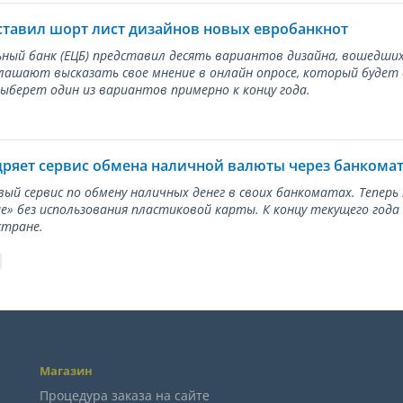
ставил шорт лист дизайнов новых евробанкнот
ный банк (ЕЦБ) представил десять вариантов дизайна, вошедших
лашают высказать свое мнение в онлайн опросе, который будет
берет один из вариантов примерно к концу года.
дряет сервис обмена наличной валюты через банкома
вый сервис по обмену наличных денег в своих банкоматах. Тепер
е» без использования пластиковой карты. К концу текущего года
стране.
Магазин
Процедура заказа на сайте