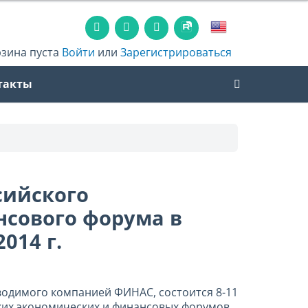
рзина пуста
Войти
или
Зарегистрироваться
такты
сийского
нсового форума в
014 г.
водимого компанией ФИНАС, состоится 8-11
ких экономических и финансовых форумов,