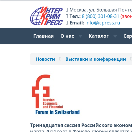
Москва
,
ул. Большая Почтов
Тел.:
8 (800) 301-08-31
(зво
Email:
info@icpress.ru
Главная
О нас
Каталог
Се
Новости
Выставки и конференции
Тринадцатая сессия Российского эконо
марта 2014 года в Женеве. Форум являетс