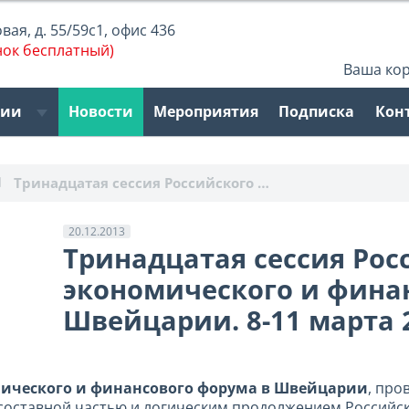
ая, д. 55/59с1, офис 436
нок бесплатный)
Ваша ко
рии
Новости
Мероприятия
Подписка
Кон
Тринадцатая сессия Российского …
20.12.2013
Тринадцатая сессия Рос
экономического и фина
Швейцарии. 8-11 марта 2
мического и финансового форума в Швейцарии
, про
я составной частью и логическим продолжением Российс