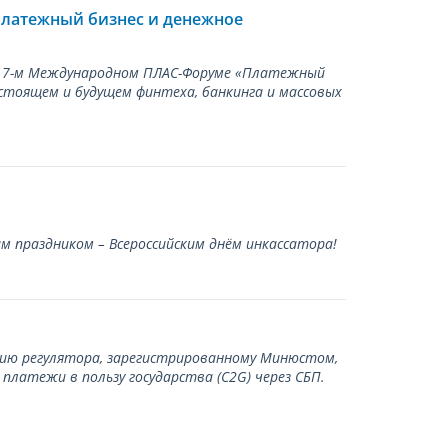
Платежный бизнес и денежное
а 17-м Международном ПЛАС-Форуме «Платежный
стоящем и будущем финтеха, банкинга и массовых
 праздником – Всероссийским днём инкассатора!
нию регулятора, зарегистрированному Минюстом,
латежи в пользу государства (С2G) через СБП.