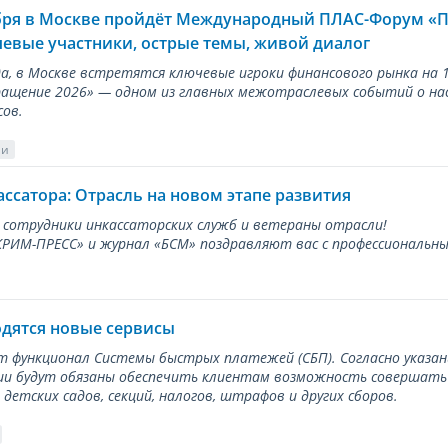
ября в Москве пройдёт Международный ПЛАС-Форум «
евые участники, острые темы, живой диалог
ода, в Москве встретятся ключевые игроки финансового рынка н
ращение 2026» — одном из главных межотраслевых событий о на
сов.
ии
ассатора: Отрасль на новом этапе развития
 сотрудники инкассаторских служб и ветераны отрасли!
ИМ-ПРЕСС» и журнал «БСМ» поздравляют вас с профессиональным
одятся новые сервисы
ет функционал Системы быстрых платежей (СБП). Согласно указа
и будут обязаны обеспечить клиентам возможность совершать п
детских садов, секций, налогов, штрафов и других сборов.