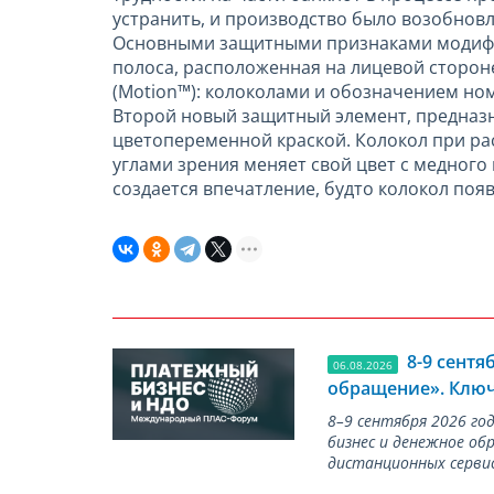
устранить, и производство было возобновл
Основными защитными признаками модифиц
полоса, расположенная на лицевой сторон
(Motion™): колоколами и обозначением ном
Второй новый защитный элемент, предназ
цветопеременной краской. Колокол при р
углами зрения меняет свой цвет с медного 
создается впечатление, будто колокол появ
8-9 сент
06.08.2026
обращение». Ключ
8–9 сентября 2026 г
бизнес и денежное об
дистанционных серви