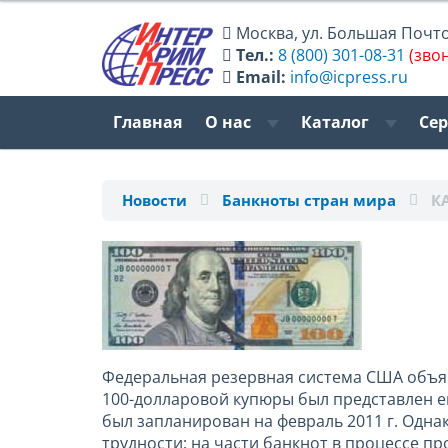
Москва
,
ул. Большая Почтов
Тел.:
8 (800) 301-08-31
(зво
Email:
info@icpress.ru
Главная
О нас
Каталог
Се
Новости
Банкноты стран мира
К
Федеральная резервная система США объяв
100-долларовой купюры был представлен еще
был запланирован на февраль 2011 г. Одн
трудности: на части банкнот в процессе 