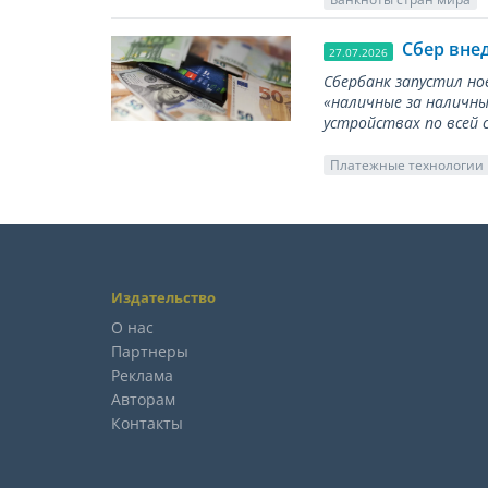
Сбер вне
27.07.2026
Сбербанк запустил но
«наличные за наличны
устройствах по всей 
Платежные технологии
Издательство
О нас
Партнеры
Реклама
Авторам
Контакты