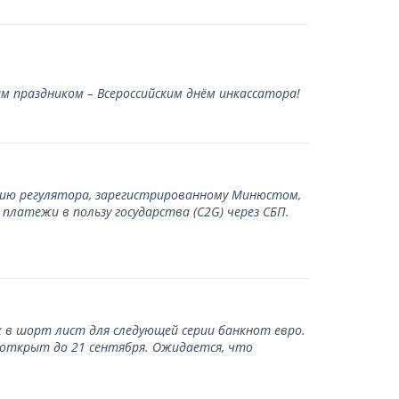
 праздником – Всероссийским днём инкассатора!
нию регулятора, зарегистрированному Минюстом,
латежи в пользу государства (С2G) через СБП.
 в шорт лист для следующей серии банкнот евро.
 открыт до 21 сентября. Ожидается, что