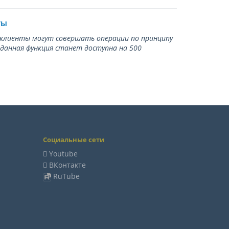
ты
ь клиенты могут совершать операции по принципу
 данная функция станет доступна на 500
Социальные сети
Youtube
ВКонтакте
RuTube