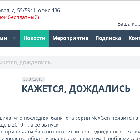
ая, д. 55/59с1, офис 436
нок бесплатный)
Ваша ко
рии
Новости
Мероприятия
Подписка
Кон
АЖЕТСЯ, ДОЖДАЛИСЬ
30.07.2013
КАЖЕТСЯ, ДОЖДАЛИСЬ
ила, что последняя банкнота серии NexGen появится в 
 в 2010 г., а ее выпуск
ако при печати банкнот возникли непредвиденные техни
производства образовывались «морщинки». Проблему уда