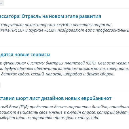
ии
ассатора: Отрасль на новом этапе развития
 сотрудники инкассаторских служб и ветераны отрасли!
ИМ-ПРЕСС» и журнал «БСМ» поздравляют вас с профессиональным
одятся новые сервисы
ет функционал Системы быстрых платежей (СБП). Согласно указа
и будут обязаны обеспечить клиентам возможность совершать п
детских садов, секций, налогов, штрафов и других сборов.
ставил шорт лист дизайнов новых евробанкнот
ный банк (ЕЦБ) представил десять вариантов дизайна, вошедших
лашают высказать свое мнение в онлайн опросе, который будет
берет один из вариантов примерно к концу года.