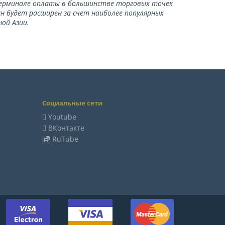
терминале оплаты в большинстве торговых точек
ан будет расширен за счет наиболее популярных
ой Азии.
Социальные сети
Youtube
ВКонтакте
RuTube
м: