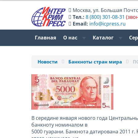
Москва
,
ул. Большая Почтов
Тел.:
8 (800) 301-08-31
(зво
Email:
info@icpress.ru
Главная
О нас
Каталог
Се
Новости
Банкноты стран мира
П
В середине января нового года Центральны
банкноту номиналом в
5000 гуарани. Банкнота датирована 2011 г