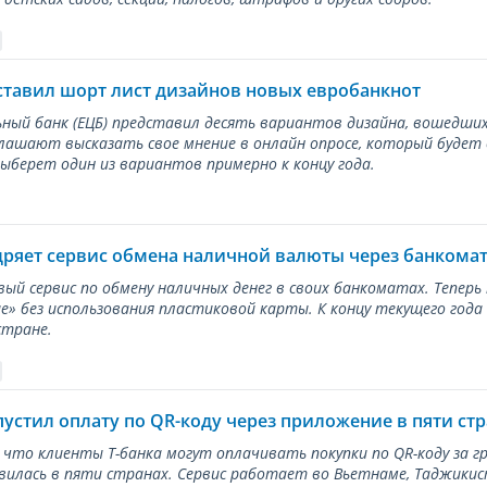
ставил шорт лист дизайнов новых евробанкнот
ный банк (ЕЦБ) представил десять вариантов дизайна, вошедших
лашают высказать свое мнение в онлайн опросе, который будет
берет один из вариантов примерно к концу года.
дряет сервис обмена наличной валюты через банкома
вый сервис по обмену наличных денег в своих банкоматах. Тепер
е» без использования пластиковой карты. К концу текущего года
стране.
пустил оплату по QR-коду через приложение в пяти ст
 что клиенты Т-банка могут оплачивать покупки по QR-коду за г
илась в пяти странах. Сервис работает во Вьетнаме, Таджикис