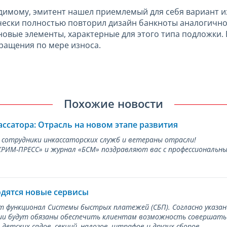
видимому, эмитент нашел приемлемый для себя вариант и
ески полностью повторил дизайн банкноты аналогичног
овые элементы, характерные для этого типа подложки
бращения по мере износа.
Похожие новости
ассатора: Отрасль на новом этапе развития
 сотрудники инкассаторских служб и ветераны отрасли!
ИМ-ПРЕСС» и журнал «БСМ» поздравляют вас с профессиональным
одятся новые сервисы
ет функционал Системы быстрых платежей (СБП). Согласно указа
и будут обязаны обеспечить клиентам возможность совершать п
детских садов, секций, налогов, штрафов и других сборов.