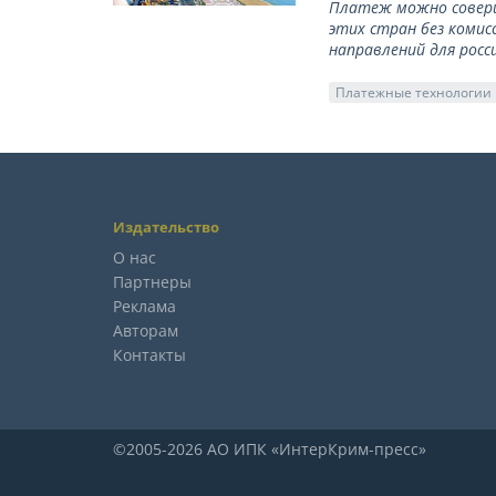
Платеж можно соверш
этих стран без комис
направлений для росс
Платежные технологии
Издательство
О нас
Партнеры
Реклама
Авторам
Контакты
©2005-2026 АО ИПК «ИнтерКрим-пресс»