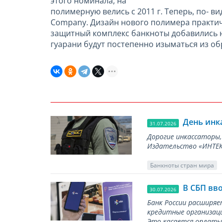
этого номинала, на
полимерную велись с 2011 г. Теперь, по- 
Company. Дизайн нового полимера практич
защитный комплекс банкноты добавились н
гуарани будут постепенно изыматься из о
День инк
31.07.2026
Дорогие инкассаторы,
Издательство «ИНТЕКР
Банкноты стран мира
В СБП вв
30.07.2026
Банк России расширя
кредитные организаци
Это касается оплаты 