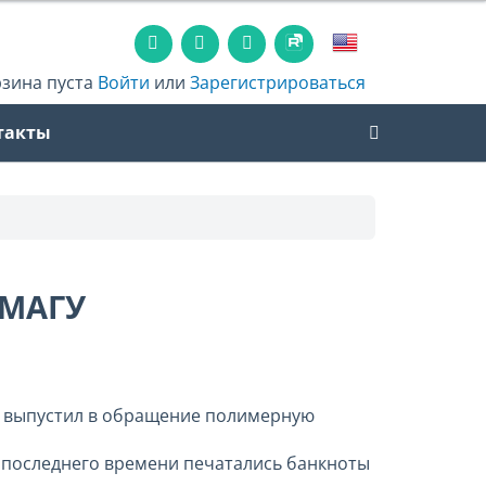
рзина пуста
Войти
или
Зарегистрироваться
такты
УМАГУ
то выпустил в обращение полимерную
о последнего времени печатались банкноты