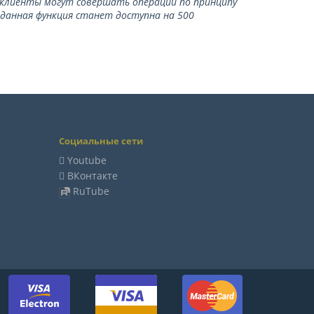
ь клиенты могут совершать операции по принципу
 данная функция станет доступна на 500
Социальные сети
Youtube
ВКонтакте
RuTube
м: