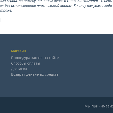
вый сервис по обмену наличных денег в своих банкоматах. Тепер
е» без использования пластиковой карты. К концу текущего года
стране.
Магазин
Процедура заказа на сайте
Способы оплаты
Доставка
Возврат денежных средств
Мы принимае