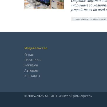
Сбербанк запустил но
«наличные за наличны
устройствах по всей 
Платежные технологии
Издательство
О нас
Партнеры
Реклама
Авторам
Контакты
©2005-2026 АО ИПК «ИнтерКрим-пресс»