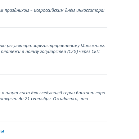
 праздником – Всероссийским днём инкассатора!
нию регулятора, зарегистрированному Минюстом,
латежи в пользу государства (С2G) через СБП.
 в шорт лист для следующей серии банкнот евро.
 открыт до 21 сентября. Ожидается, что
ты