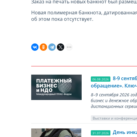
Заказ на печать новых банкнот был размещ
Новая полимерная банкнота, датированная 
об этом пока отcутствует.
8-9 сент
06.08.2026
обращение». Ключ
8–9 сентября 2026 г
бизнес и денежное об
дистанционных серви
Выставки и конференц
День инк
31.07.2026