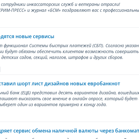
 сотрудники инкассаторских служб и ветераны отрасли!
ИМ-ПРЕСС» и журнал «БСМ» поздравляют вас с профессиональным
одятся новые сервисы
ет функционал Системы быстрых платежей (СБП). Согласно указа
и будут обязаны обеспечить клиентам возможность совершать п
детских садов, секций, налогов, штрафов и других сборов.
ставил шорт лист дизайнов новых евробанкнот
ный банк (ЕЦБ) представил десять вариантов дизайна, вошедших
лашают высказать свое мнение в онлайн опросе, который будет
берет один из вариантов примерно к концу года.
дряет сервис обмена наличной валюты через банкома