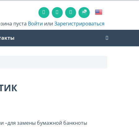
рзина пуста
Войти
или
Зарегистрироваться
такты
ТИК
ни –для замены бумажной банкноты