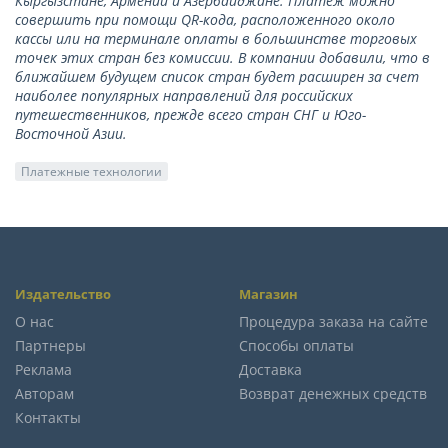
Кыргызстане, Армении и Азербайджане. Платеж можно
совершить при помощи QR-кода, расположенного около
кассы или на терминале оплаты в большинстве торговых
точек этих стран без комиссии. В компании добавили, что в
ближайшем будущем список стран будет расширен за счет
наиболее популярных направлений для российских
путешественников, прежде всего стран СНГ и Юго-
Восточной Азии.
Платежные технологии
Издательство
Магазин
О нас
Процедура заказа на сайте
Партнеры
Способы оплаты
Реклама
Доставка
Авторам
Возврат денежных средств
Контакты