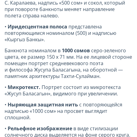
С. Каралаева, надпись «500 сом» и сокол, который
при повороте банкноты меняет направление
полета справа налево.
•
Иридесцентная полоса
представлена
повторяющимся номиналом (500) и надписью
«Кыргыз Банкы».
Банкнота номиналом в
1000 сомов
серо-зеленого
цвета, ее размер 150 х
71 мм
. На ее лицевой стороне
помещен портрет средневекового поэта
и философа Жусупа Баласагына, на оборотной —
памятник архитектуры Тахти-Сулайман.
•
Микротекст.
Портрет состоит из микротекста
«Жусуп Баласагын», видимого при увеличении.
•
Ныряющая защитная нить
с повторяющейся
надписью «1000 сом» на просвет выглядит
сплошной.
•
Рельефное изображение
в виде стилизации
солнечного диска выделяется на фоне серого круга.