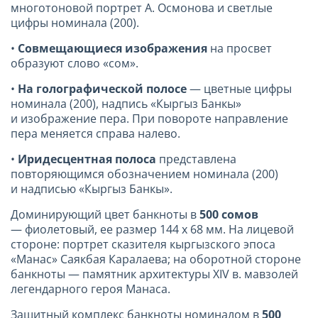
многотоновой портрет А. Осмонова и светлые
цифры номинала (200).
•
Совмещающиеся изображения
на просвет
образуют слово «сом».
•
На голографической полосе
— цветные цифры
номинала (200), надпись «Кыргыз Банкы»
и изображение пера. При повороте направление
пера меняется справа налево.
•
Иридесцентная полоса
представлена
повторяющимся обозначением номинала (200)
и надписью «Кыргыз Банкы».
Доминирующий цвет банкноты в
500 сомов
— фиолетовый, ее размер 144 х
68 мм
. На лицевой
стороне: портрет сказителя кыргызского эпоса
«Манас» Саякбая Каралаева; на оборотной стороне
банкноты — памятник архитектуры XIV в. мавзолей
легендарного героя Манаса.
Защитный комплекс банкноты номиналом в
500