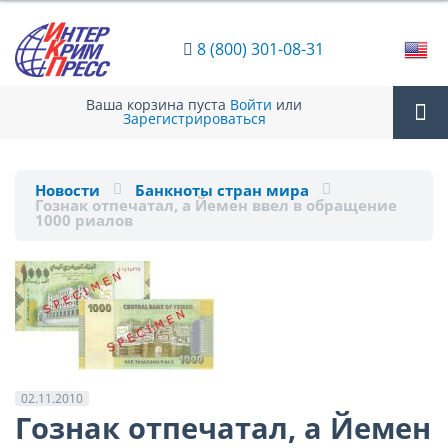
8 (800) 301-08-31
Ваша корзина пуста
Войти
или
Зарегистрироваться
Tog
Новости
Банкноты стран мира
Гознак отпечатал, а Йемен ввел в обращение
nav
1000 риалов
02.11.2010
Гознак отпечатал, а Йемен