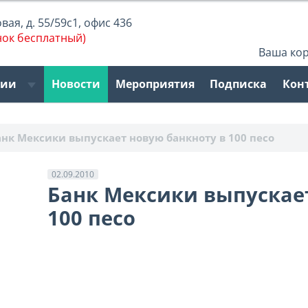
ая, д. 55/59с1, офис 436
нок бесплатный)
Ваша ко
рии
Новости
Мероприятия
Подписка
Кон
анк Мексики выпускает новую банкноту в 100 песо
02.09.2010
Банк Мексики выпускае
100 песо