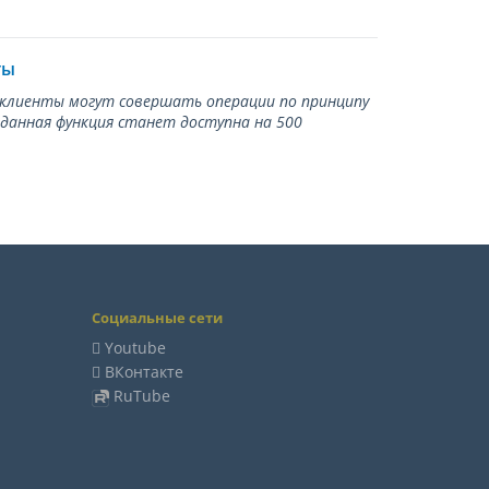
ты
ь клиенты могут совершать операции по принципу
 данная функция станет доступна на 500
Социальные сети
Youtube
ВКонтакте
RuTube