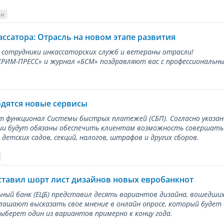
ии
ассатора: Отрасль на новом этапе развития
 сотрудники инкассаторских служб и ветераны отрасли!
ИМ-ПРЕСС» и журнал «БСМ» поздравляют вас с профессиональным
одятся новые сервисы
ет функционал Системы быстрых платежей (СБП). Согласно указа
и будут обязаны обеспечить клиентам возможность совершать п
детских садов, секций, налогов, штрафов и других сборов.
ставил шорт лист дизайнов новых евробанкнот
ный банк (ЕЦБ) представил десять вариантов дизайна, вошедших
лашают высказать свое мнение в онлайн опросе, который будет
берет один из вариантов примерно к концу года.