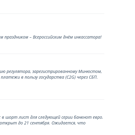
 праздником – Всероссийским днём инкассатора!
нию регулятора, зарегистрированному Минюстом,
латежи в пользу государства (С2G) через СБП.
 в шорт лист для следующей серии банкнот евро.
 открыт до 21 сентября. Ожидается, что