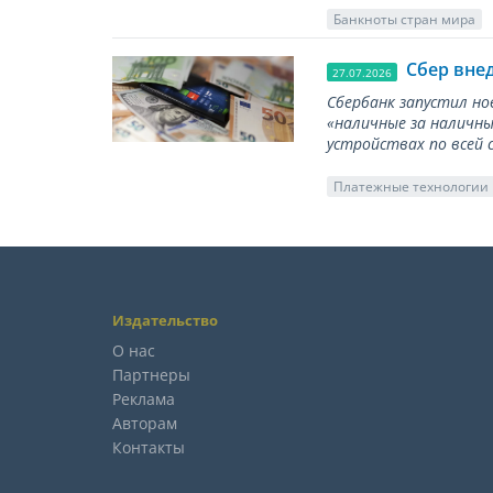
Банкноты стран мира
Сбер вне
27.07.2026
Сбербанк запустил но
«наличные за наличны
устройствах по всей 
Платежные технологии
Издательство
О нас
Партнеры
Реклама
Авторам
Контакты