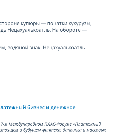
 стороне купюры — початки кукурузы,
ждь Нецахуалькоатль. На обороте —
, водяной знак: Нецахуалькоатль
Платежный бизнес и денежное
а 17-м Международном ПЛАС-Форуме «Платежный
стоящем и будущем финтеха, банкинга и массовых