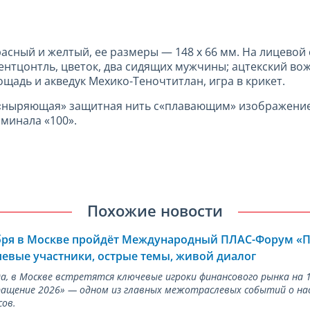
асный и желтый, ее размеры — 148 х
66 мм
. На лицевой
ентцонтль, цветок, два сидящих мужчины; ацтекский во
ощадь и акведук Мехико-Теночтитлан, игра в крикет.
«ныряющая» защитная нить с«плавающим» изображением
минала «100».
Похожие новости
ября в Москве пройдёт Международный ПЛАС-Форум «
евые участники, острые темы, живой диалог
ода, в Москве встретятся ключевые игроки финансового рынка н
ращение 2026» — одном из главных межотраслевых событий о на
сов.