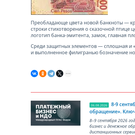
Преобладающе цвета новой банкноты — кр
строки cтихотворения о сказочной птице ц
логотип банка-эмитента, замок, главная пл
Среди защитных элементов — сплошная и 
и выполненное филигранью бозначение но
8-9 сент
06.08.2026
обращение». Ключ
8–9 сентября 2026 г
бизнес и денежное об
дистанционных серви