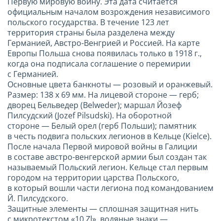
Первую мировую войну. Эта дата считается
официальным началом возрождения независимого
польского государства. В течение 123 лет
территория страны была разделена между
Германией, Австро-Венгрией и Россией. На карте
Европы Польша снова появилась только в 1918 г.,
когда она подписала соглашение о перемирии
с Германией.
Основные цвета банкноты — розовый и оранжевый.
Размер: 138 x 69 мм. На лицевой стороне — герб;
дворец Бельведер (Belweder); маршал Йозеф
Пилсудский (Jozef Pilsudski). На оборотной
стороне — Белый орел (герб Польши); памятник
в честь подвига польских легионов в Кельце (Kielce).
После начала Первой мировой войны в Галиции
в составе австро-венгерской армии был создан так
называемый Польский легион. Кельце стал первым
городом на территории царства Польского,
в который вошли части легиона под командованием
Й. Пилсудского.
Защитные элементы — сплошная защитная нить
с микротекстом «10 Zl», водяные знаки —