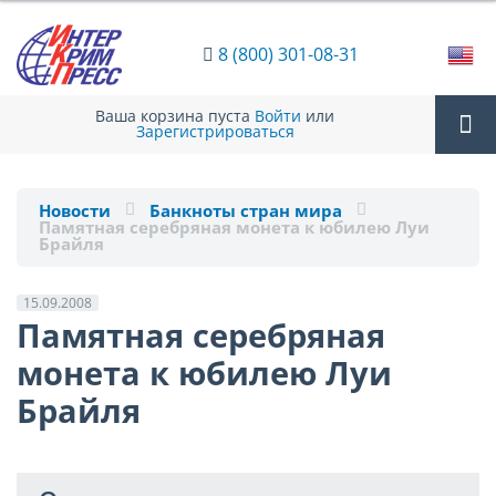
8 (800) 301-08-31
Ваша корзина пуста
Войти
или
Зарегистрироваться
Tog
Новости
Банкноты стран мира
Памятная серебряная монета к юбилею Луи
nav
Брайля
15.09.2008
Памятная серебряная
монета к юбилею Луи
Брайля