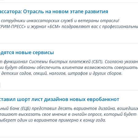
ассатора: Отрасль на новом этапе развития
 сотрудники инкассаторских служб и ветераны отрасли!
ИМ-ПРЕСС» и журнал «БСМ» поздравляют вас с профессиональным
одятся новые сервисы
ет функционал Системы быстрых платежей (СБП). Согласно указа
и будут обязаны обеспечить клиентам возможность совершать п
детских садов, секций, налогов, штрафов и других сборов.
ставил шорт лист дизайнов новых евробанкнот
ный банк (ЕЦБ) представил десять вариантов дизайна, вошедших
лашают высказать свое мнение в онлайн опросе, который будет
берет один из вариантов примерно к концу года.