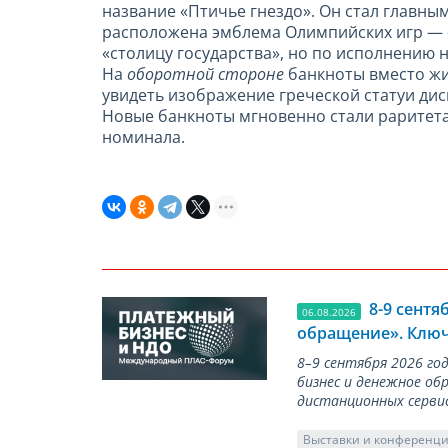
название «Птичье гнездо». Он стал главным
расположена эмблема Олимпийских игр — 
«столицу государства», но по исполнению
На
оборотной стороне
банкноты вместо жи
увидеть изображение греческой статуи диск
Новые банкноты мгновенно стали раритета
номинала.
8-9 сент
06.08.2026
обращение». Ключ
8–9 сентября 2026 г
бизнес и денежное об
дистанционных серви
Выставки и конференц