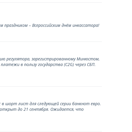
 праздником – Всероссийским днём инкассатора!
нию регулятора, зарегистрированному Минюстом,
латежи в пользу государства (С2G) через СБП.
 в шорт лист для следующей серии банкнот евро.
 открыт до 21 сентября. Ожидается, что