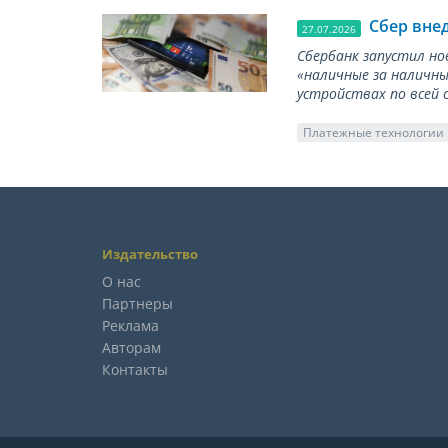
Сбер вне
27.07.2026
Сбербанк запустил но
«наличные за наличны
устройствах по всей 
Платежные технологии
Издательство
О нас
Партнеры
Реклама
Авторам
Контакты