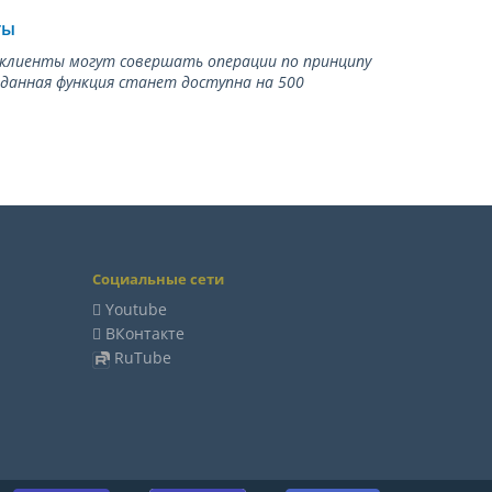
ты
ь клиенты могут совершать операции по принципу
 данная функция станет доступна на 500
Социальные сети
Youtube
ВКонтакте
RuTube