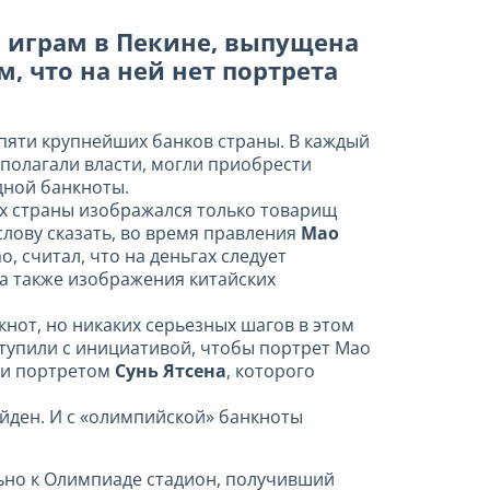
 играм в Пекине, выпущена
, что на ней нет портрета
х пяти крупнейших банков страны. В каждый
дполагали власти, могли приобрести
дной банкноты.
х страны изображался только товарищ
слову сказать, во время правления
Мао
, считал, что на деньгах следует
а также изображения китайских
нот, но никаких серьезных шагов в этом
тупили с инициативой, чтобы портрет Мао
и портретом
Сунь Ятсена
, которого
йден. И с «олимпийской» банкноты
ьно к Олимпиаде стадион, получивший