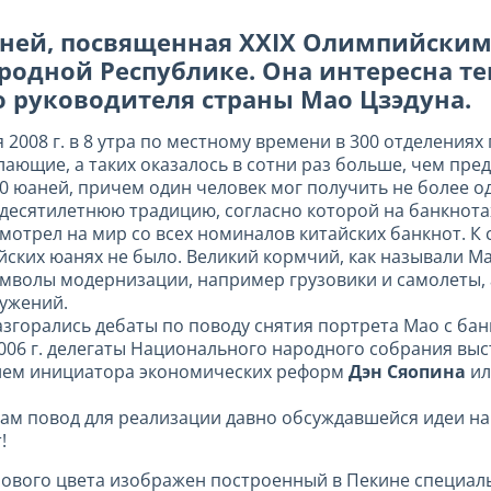
аней, посвященная XXIX Олимпийским
одной Республике. Она интересна тем
 руководителя страны Мао Цзэдуна.
 2008 г. в 8 утра по местному времени в 300 отделения
лающие, а таких оказалось в сотни раз больше, чем пре
0 юаней, причем один человек мог получить не более о
десятилетнюю традицию, согласно которой на банкнота
мотрел на мир со всех номиналов китайских банкнот. К 
йских юанях не было. Великий кормчий, как называли Мао
имволы модернизации, например грузовики и самолеты, 
ужений.
згорались дебаты по поводу снятия портрета Мао с банк
006 г. делегаты Национального народного собрания выс
ием инициатора экономических реформ
Дэн Сяопина
ил
рам повод для реализации давно обсуждавшейся идеи на
!
ового цвета изображен построенный в Пекине специал