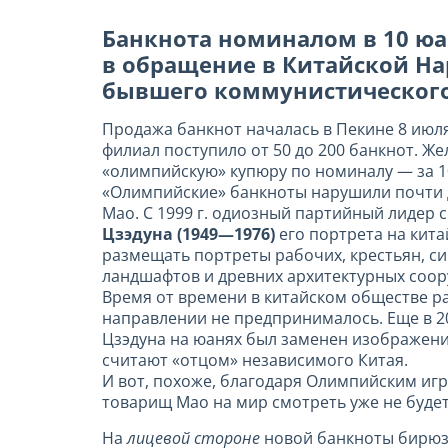
Банкнота номиналом в 10 ю
в обращение в Китайской Нар
бывшего коммунистического
Продажа банкнот началась в Пекине 8 июля
филиал поступило от 50 до 200 банкнот. Же
«олимпийскую» купюру по номиналу — за 1
«Олимпийские» банкноты нарушили почти 
Мао. С 1999 г. одиозный партийный лидер с
Цзэдуна (1949—1976)
его портрета на кита
размещать портреты рабочих, крестьян, с
ландшафтов и древних архитектурных соор
Время от времени в китайском обществе ра
направлении не предпринималось. Еще в 2
Цзэдуна на юанях был заменен изображен
считают «отцом» независимого Китая.
И вот, похоже, благодаря Олимпийским иг
товарищ Мао на мир смотреть уже не будет
На
лицевой стороне
новой банкноты бирюз