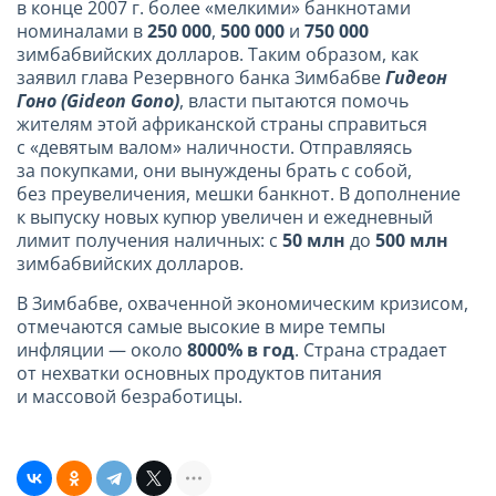
в конце
2007 г
. более «мелкими» банкнотами
номиналами в
250 000
,
500 000
и
750 000
зимбабвийских долларов. Таким образом, как
заявил глава Резервного банка Зимбабве
Гидеон
Гоно (Gideon Gono)
, власти пытаются помочь
жителям этой африканской страны справиться
с «девятым валом» наличности. Отправляясь
за покупками, они вынуждены брать с собой,
без преувеличения, мешки банкнот. В дополнение
к выпуску новых купюр увеличен и ежедневный
лимит получения наличных: с
50 млн
до
500 млн
зимбабвийских долларов.
В Зимбабве, охваченной экономическим кризисом,
отмечаются самые высокие в мире темпы
инфляции — около
8000% в год
. Страна страдает
от нехватки основных продуктов питания
и массовой безработицы.