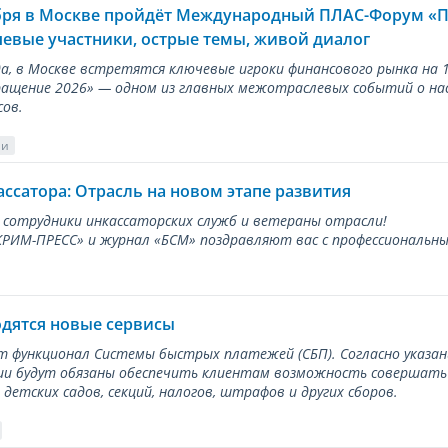
ября в Москве пройдёт Международный ПЛАС-Форум «
евые участники, острые темы, живой диалог
ода, в Москве встретятся ключевые игроки финансового рынка н
ращение 2026» — одном из главных межотраслевых событий о на
сов.
ии
ассатора: Отрасль на новом этапе развития
 сотрудники инкассаторских служб и ветераны отрасли!
ИМ-ПРЕСС» и журнал «БСМ» поздравляют вас с профессиональным
одятся новые сервисы
ет функционал Системы быстрых платежей (СБП). Согласно указа
и будут обязаны обеспечить клиентам возможность совершать п
детских садов, секций, налогов, штрафов и других сборов.