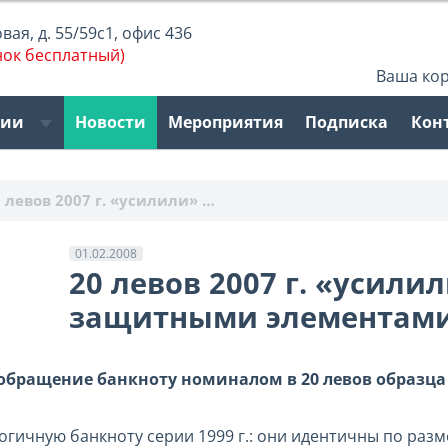
ая, д. 55/59с1, офис 436
нок бесплатный)
Ваша ко
рии
Новости
Мероприятия
Подписка
Кон
 левов 2007 г. «усилили» …
01.02.2008
20 левов 2007 г. «усил
защитными элементам
обращение банкноту номиналом в 20 левов образца
ичную банкноту серии 1999 г.: они идентичны по размер