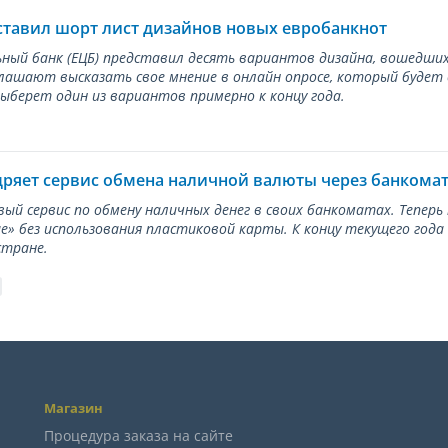
ставил шорт лист дизайнов новых евробанкнот
ный банк (ЕЦБ) представил десять вариантов дизайна, вошедших
лашают высказать свое мнение в онлайн опросе, который будет
берет один из вариантов примерно к концу года.
дряет сервис обмена наличной валюты через банкома
вый сервис по обмену наличных денег в своих банкоматах. Тепер
е» без использования пластиковой карты. К концу текущего года
стране.
Магазин
Процедура заказа на сайте