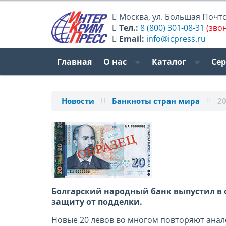
Москва
,
ул. Большая Почтов
Тел.:
8 (800) 301-08-31
(зво
Email:
info@icpress.ru
Главная
О нас
Каталог
Се
Новости
Банкноты стран мира
20
Болгарский народный банк выпустил в 
защиту от подделки.
Новые 20 левов во многом повторяют аналог