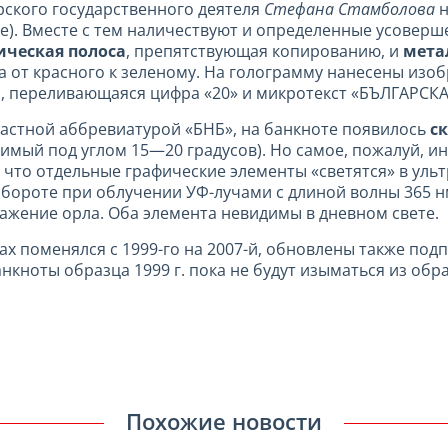
ского государственного деятеля
Стефана Стамболова
н
е). Вместе с тем наличествуют и определенные усоверш
ическая полоса
, препятствующая копированию, и
мета
а от красного к зеленому. На голограмму нанесены изо
я, переливающаяся цифра «20» и микротекст «БЪЛГАРС
астной аббревиатурой «БНБ», на банкноте появилось
с
имый под углом 15—20 градусов). Но самое, пожалуй, 
, что отдельные графические элементы «светятся» в ульт
обороте при облучении УФ-лучами с длиной волны 365 н
ажение орла. Оба элемента невидимы в дневном свете.
тах поменялся с 1999-го на 2007-й, обновлены также по
анкноты образца 1999 г. пока не будут изыматься из об
Похожие новости