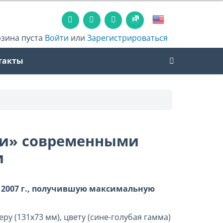
рзина пуста
Войти
или
Зарегистрироваться
такты
или» современными
и
 2007 г., получившую максимальную
у (131х73 мм), цвету (сине-голубая гамма)