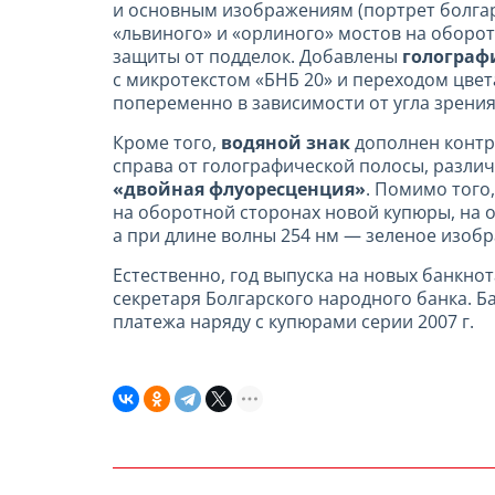
и основным изображениям (портрет болгар
«львиного» и «орлиного» мостов на оборот
защиты от подделок. Добавлены
голограф
с микротекстом «БНБ 20» и переходом цвет
попеременно в зависимости от угла зрени
Кроме того,
водяной знак
дополнен контр
справа от голографической полосы, различ
«двойная флуоресценция»
. Помимо того
на оборотной сторонах новой купюры, на 
а при длине волны 254 нм — зеленое изобр
Естественно, год выпуска на новых банкно
секретаря Болгарского народного банка. Б
платежа наряду с купюрами серии 2007 г.