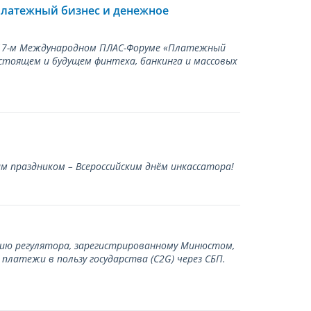
Платежный бизнес и денежное
а 17-м Международном ПЛАС-Форуме «Платежный
стоящем и будущем финтеха, банкинга и массовых
 праздником – Всероссийским днём инкассатора!
нию регулятора, зарегистрированному Минюстом,
латежи в пользу государства (С2G) через СБП.