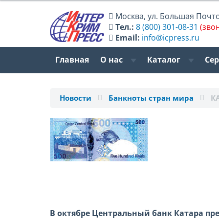
Москва
,
ул. Большая Почтов
Тел.:
8 (800) 301-08-31
(зво
Email:
info@icpress.ru
Главная
О нас
Каталог
Се
Новости
Банкноты стран мира
К
В октябре Центральный банк Катара п