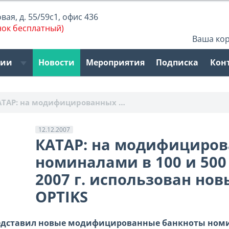
ая, д. 55/59с1, офис 436
нок бесплатный)
Ваша ко
рии
Новости
Мероприятия
Подписка
Кон
АТАР: на модифицированных …
12.12.2007
КАТАР: на модифициров
номиналами в 100 и 500
2007 г. использован но
OPTIKS
редставил новые модифицированные банкноты номин