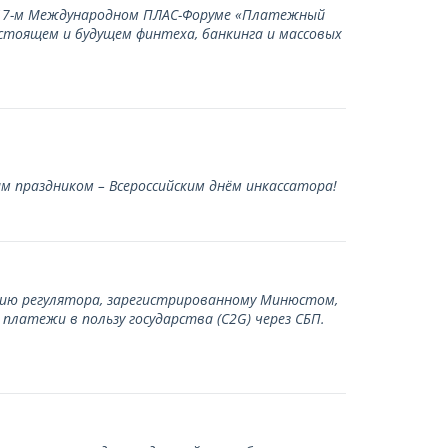
а 17-м Международном ПЛАС-Форуме «Платежный
стоящем и будущем финтеха, банкинга и массовых
 праздником – Всероссийским днём инкассатора!
нию регулятора, зарегистрированному Минюстом,
латежи в пользу государства (С2G) через СБП.