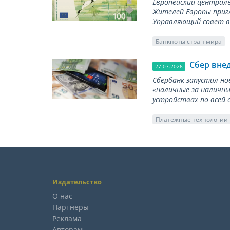
Европейский централь
Жителей Европы приг
Управляющий совет вы
Банкноты стран мира
Сбер вне
27.07.2026
Сбербанк запустил но
«наличные за наличны
устройствах по всей 
Платежные технологии
Издательство
О нас
Партнеры
Реклама
Авторам