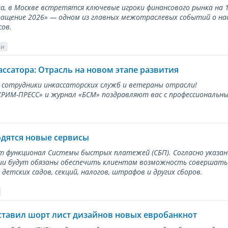
ода, в Москве встретятся ключевые игроки финансового рынка н
ращение 2026» — одном из главных межотраслевых событий о на
сов.
ии
ассатора: Отрасль на новом этапе развития
 сотрудники инкассаторских служб и ветераны отрасли!
ИМ-ПРЕСС» и журнал «БСМ» поздравляют вас с профессиональным
одятся новые сервисы
ет функционал Системы быстрых платежей (СБП). Согласно указа
и будут обязаны обеспечить клиентам возможность совершать п
детских садов, секций, налогов, штрафов и других сборов.
ставил шорт лист дизайнов новых евробанкнот