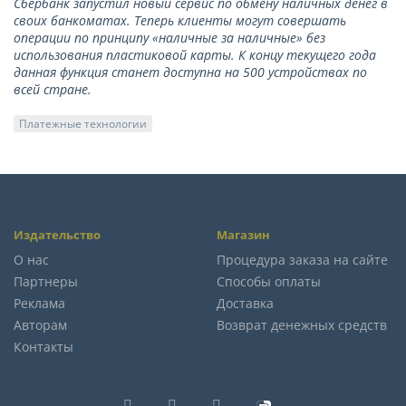
Сбербанк запустил новый сервис по обмену наличных денег в
своих банкоматах. Теперь клиенты могут совершать
операции по принципу «наличные за наличные» без
использования пластиковой карты. К концу текущего года
данная функция станет доступна на 500 устройствах по
всей стране.
Платежные технологии
Издательство
Магазин
О нас
Процедура заказа на сайте
Партнеры
Способы оплаты
Реклама
Доставка
Авторам
Возврат денежных средств
Контакты