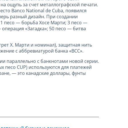
на ощупь за счет металлографской печати.
сто Banco National de Cuba, появился
перь разный дизайн. При создании
 песо — борьба Хосе Марти; 3 песо —
— операция «Загадка»; 50 песо — битва
рет Х. Марти и номинал), защитная нить
жение с аббревиатурой банка «ВСС».
ии параллельно с банкнотами новой серии.
х песо CUP) используются для платежей
ане, — это канадские доллары, фунты