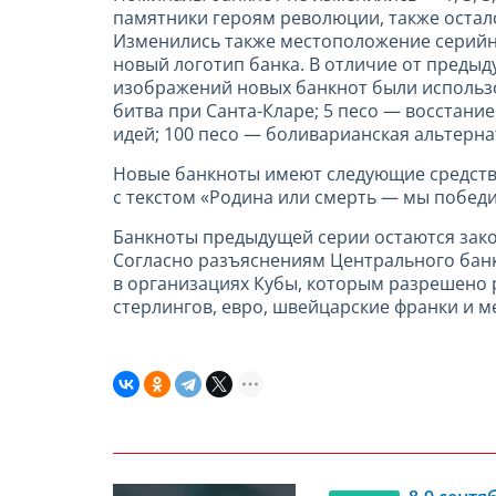
памятники героям революции, также осталс
Изменились также местоположение серийных
новый логотип банка. В отличие от преды
изображений новых банкнот были использо
битва при Санта-Кларе; 5 песо — восстание
идей; 100 песо — боливарианская альтерна
Новые банкноты имеют следующие средства
с текстом «Родина или смерть — мы победи
Банкноты предыдущей серии остаются зако
Согласно разъяснениям Центрального банк
в организациях Кубы, которым разрешено 
стерлингов, евро, швейцарские франки и м