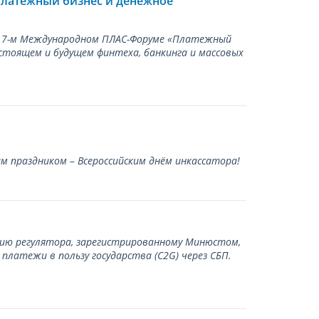
Платежный бизнес и денежное
а 17-м Международном ПЛАС-Форуме «Платежный
стоящем и будущем финтеха, банкинга и массовых
 праздником – Всероссийским днём инкассатора!
нию регулятора, зарегистрированному Минюстом,
латежи в пользу государства (С2G) через СБП.