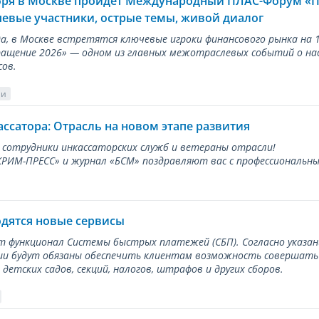
ября в Москве пройдёт Международный ПЛАС-Форум «
евые участники, острые темы, живой диалог
ода, в Москве встретятся ключевые игроки финансового рынка н
ращение 2026» — одном из главных межотраслевых событий о на
сов.
ии
ассатора: Отрасль на новом этапе развития
 сотрудники инкассаторских служб и ветераны отрасли!
ИМ-ПРЕСС» и журнал «БСМ» поздравляют вас с профессиональным
одятся новые сервисы
ет функционал Системы быстрых платежей (СБП). Согласно указа
и будут обязаны обеспечить клиентам возможность совершать п
детских садов, секций, налогов, штрафов и других сборов.