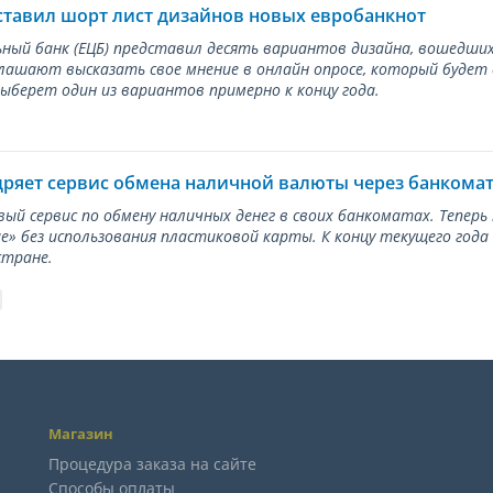
ставил шорт лист дизайнов новых евробанкнот
ный банк (ЕЦБ) представил десять вариантов дизайна, вошедших
лашают высказать свое мнение в онлайн опросе, который будет
берет один из вариантов примерно к концу года.
дряет сервис обмена наличной валюты через банкома
вый сервис по обмену наличных денег в своих банкоматах. Тепер
е» без использования пластиковой карты. К концу текущего года
стране.
Магазин
Процедура заказа на сайте
Способы оплаты