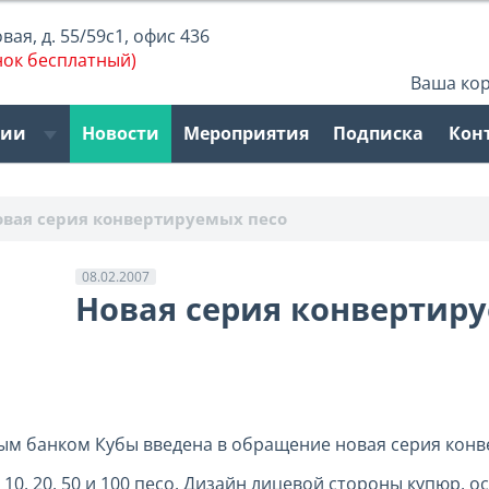
ая, д. 55/59с1, офис 436
нок бесплатный)
Ваша ко
рии
Новости
Мероприятия
Подписка
Кон
овая серия конвертируемых песо
08.02.2007
Новая серия конвертир
ым банком Кубы введена в обращение новая серия конве
 10, 20, 50 и 100 песо. Дизайн лицевой стороны купюр,