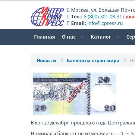
Москва
,
ул. Большая Почтов
Тел.:
8 (800) 301-08-31
(зво
Email:
info@icpress.ru
Главная
О нас
Каталог
Се
Новости
Банкноты стран мира
Н
В конце декабря прошлого года Центральн
Номиналы банкнот не изменились — 1, 3, 5,