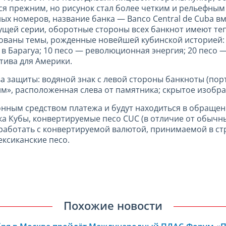
я прежним, но рисунок стал более четким и рельефным 
 номеров, название банка — Banco Central de Cuba вме
дущей серии, оборотные стороны всех банкнот имеют те
ваны темы, рожденные новейшей кубинской историей: 1
 в Барагуа; 10 песо — революционная энергия; 20 песо 
тива для Америки.
 защиты: водяной знак с левой стороны банкноты (порт
м», расположенная слева от памятника; скрытое изобра
нным средством платежа и будут находиться в обращен
а Кубы, конвертируемые песо CUC (в отличие от обычны
работать с конвертируемой валютой, принимаемой в стр
ексиканские песо.
Похожие новости