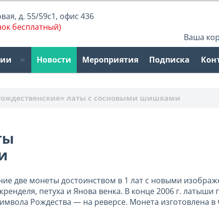
ая, д. 55/59с1, офис 436
нок бесплатный)
Ваша ко
рии
Новости
Мероприятия
Подписка
Кон
Рождественские» латы с сосновыми шишками
ты
и
ние две монеты достоинством в 1 лат с новыми изобра
кренделя, петуха и Янова венка. В конце 2006 г. латыш
имвола Рождества — на реверсе. Монета изготовлена в 