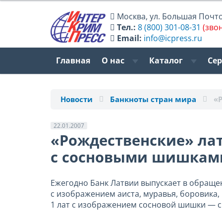
Москва
,
ул. Большая Почтов
Тел.:
8 (800) 301-08-31
(зво
Email:
info@icpress.ru
Главная
О нас
Каталог
Се
Новости
Банкноты стран мира
«
22.01.2007
«Рождественские» ла
с сосновыми шишкам
Ежегодно Банк Латвии выпускает в обраще
с изображением аиста, муравья, боровика, 
1 лат с изображением сосновой шишки — с