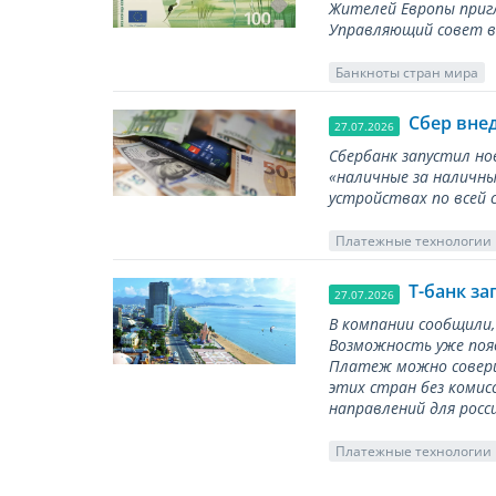
Жителей Европы приг
Управляющий совет вы
Банкноты стран мира
Сбер вне
27.07.2026
Сбербанк запустил но
«наличные за наличны
устройствах по всей 
Платежные технологии
Т-банк за
27.07.2026
В компании сообщили,
Возможность уже появ
Платеж можно соверш
этих стран без комис
направлений для росс
Платежные технологии