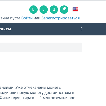
рзина пуста
Войти
или
Зарегистрироваться
такты
жениями. Уже отчеканены монеты
и получили новую монету достоинством в
Финляндии, тираж — 1 млн экземпляров.