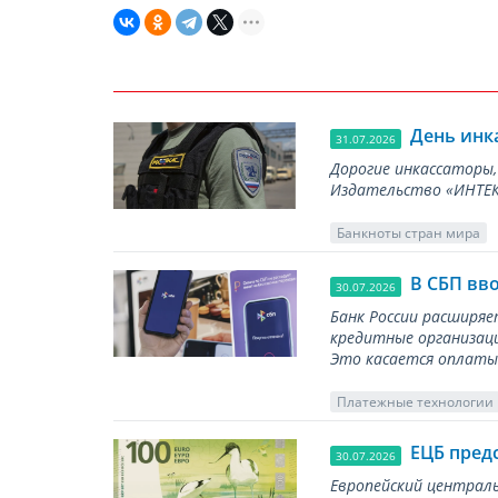
День инк
31.07.2026
Дорогие инкассаторы,
Издательство «ИНТЕКР
Банкноты стран мира
В СБП вв
30.07.2026
Банк России расширя
кредитные организаци
Это касается оплаты 
Платежные технологии
ЕЦБ пред
30.07.2026
Европейский централь