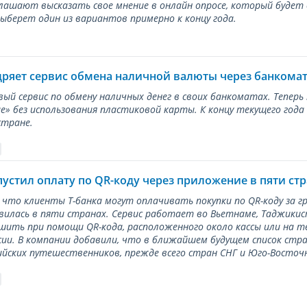
лашают высказать свое мнение в онлайн опросе, который будет
берет один из вариантов примерно к концу года.
дряет сервис обмена наличной валюты через банкома
вый сервис по обмену наличных денег в своих банкоматах. Тепер
е» без использования пластиковой карты. К концу текущего года
стране.
пустил оплату по QR-коду через приложение в пяти ст
 что клиенты Т-банка могут оплачивать покупки по QR-коду за г
илась в пяти странах. Сервис работает во Вьетнаме, Таджикис
ить при помощи QR-кода, расположенного около кассы или на 
сии. В компании добавили, что в ближайшем будущем список стр
ийских путешественников, прежде всего стран СНГ и Юго-Восточн