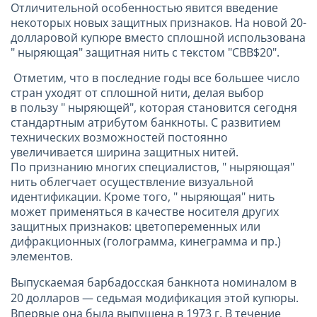
Отличительной особенностью явится введение
некоторых новых защитных признаков. На новой 20-
долларовой купюре вместо сплошной использована
" ныряющая" защитная нить с текстом "CBB$20".
Отметим, что в последние годы все большее число
стран уходят от сплошной нити, делая выбор
в пользу " ныряющей", которая становится сегодня
стандартным атрибутом банкноты. С развитием
технических возможностей постоянно
увеличивается ширина защитных нитей.
По признанию многих специалистов, " ныряющая"
нить облегчает осуществление визуальной
идентификации. Кроме того, " ныряющая" нить
может применяться в качестве носителя других
защитных признаков: цветопеременных или
дифракционных (голограмма, кинеграмма и пр.)
элементов.
Выпускаемая барбадосская банкнота номиналом в
20 долларов — седьмая модификация этой купюры.
Впервые она была выпущена в 1973 г. В течение