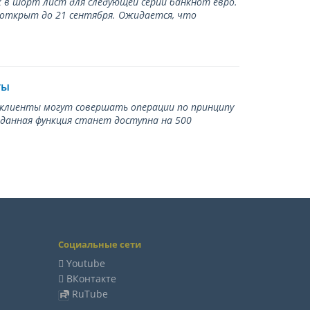
 в шорт лист для следующей серии банкнот евро.
 открыт до 21 сентября. Ожидается, что
ты
ь клиенты могут совершать операции по принципу
 данная функция станет доступна на 500
Социальные сети
Youtube
ВКонтакте
RuTube