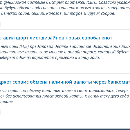
ет функционал Системы быстрых платежей (СБП). Согласно указа
и будут обязаны обеспечить клиентам возможность совершать п
детских садов, секций, налогов, штрафов и других сборов.
ставил шорт лист дизайнов новых евробанкнот
ный банк (ЕЦБ) представил десять вариантов дизайна, вошедших
лашают высказать свое мнение в онлайн опросе, который будет
берет один из вариантов примерно к концу года.
дряет сервис обмена наличной валюты через банкома
вый сервис по обмену наличных денег в своих банкоматах. Тепер
е» без использования пластиковой карты. К концу текущего года
стране.