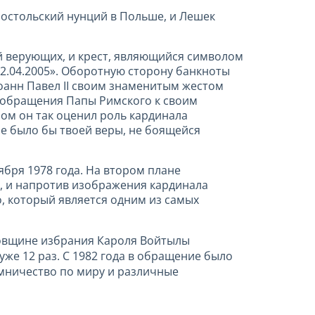
постольский нунций в Польше, и Лешек
й верующих, и крест, являющийся символом
2.04.2005». Оборотную сторону банкноты
оанн Павел II своим знаменитым жестом
з обращения Папы Римского к своим
ом он так оценил роль кардинала
 не было бы твоей веры, не боящейся
бря 1978 года. На втором плане
», и напротив изображения кардинала
о, который является одним из самых
довщине избрания Кароля Войтылы
же 12 раз. С 1982 года в обращение было
мничество по миру и различные