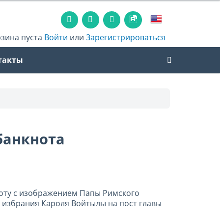
рзина пуста
Войти
или
Зарегистрироваться
такты
банкнота
оту с изображением Папы Римского
у избрания Кароля Войтылы на пост главы