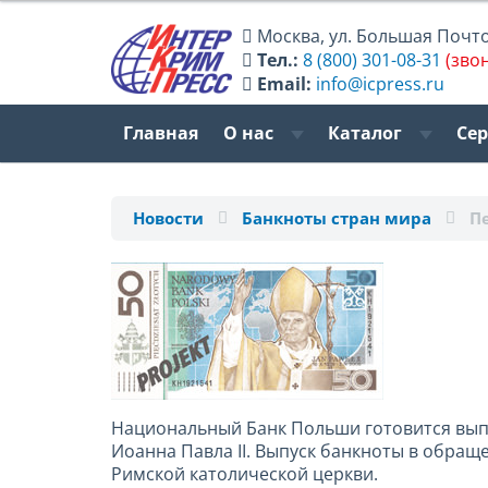
Москва
,
ул. Большая Почтов
Тел.:
8 (800) 301-08-31
(зво
Email:
info@icpress.ru
Главная
О нас
Каталог
Се
Новости
Банкноты стран мира
П
Национальный Банк Польши готовится вып
Иоанна Павла II. Выпуск банкноты в обращ
Римской католической церкви.