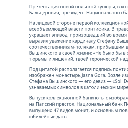
Презентация новой польской купюры, в ко
Бальцерович, президент Национального ба
На лицевой стороне первой коллекционной
всеобъемлющей власти понтифика. В правом
украшает эпизод, произошедший во время 
выразил уважение кардиналу Стефану Выши
соотечественникам-полякам, прибывшим в 
Вышинского в своей жизни: «Не было бы в с
тюрьмы и лишений, твоей героической над
Под цитатой располагается подпись понтиф
изображен монастырь Jasna Gora. Возле из
Стефана Вышинского — его девиз — «Soli D
узнаваемых символов в католическом мире
Выпуск коллекционной банкноты с изображ
на Папский престол. Национальный банк По
выпущено 47 видов монет, и основным пов
юбилейные даты.