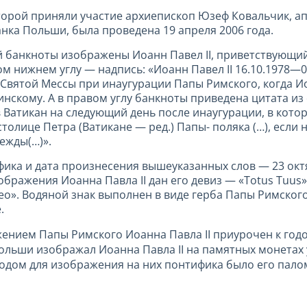
торой приняли участие архиепископ Юзеф Ковальчик, а
нка Польши, была проведена 19 апреля 2006 года.
 банкноты изображены Иоанн Павел II, приветствующи
 нижнем углу — надпись: «Иоанн Павел II 16.10.1978—0
Святой Мессы при инаугурации Папы Римского, когда И
нскому. А в правом углу банкноты приведена цитата и
Ватикан на следующий день после инаугурации, в котор
толице Петра (Ватикане — ред.) Папы- поляка (…), если
ежды(…)».
ика и дата произнесения вышеуказанных слов — 23 октя
ображения Иоанна Павла II дан его девиз — «Totus Tuus
eo». Водяной знак выполнен в виде герба Папы Римског
.
ением Папы Римского Иоанна Павла II приурочен к го
льши изображал Иоанна Павла II на памятных монетах у
одом для изображения на них понтифика было его пало