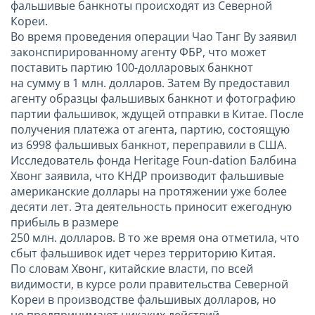
фальшивые банкноты происходят из Северной
Кореи.
Во время проведения операции Чао Танг Ву заявил
законспирированному агенту ФБР, что может
поставить партию 100-долларовых банкнот
на сумму в 1 млн. долларов. Затем Ву предоставил
агенту образцы фальшивых банкнот и фотографию
партии фальшивок, ждущей отправки в Китае. После
получения платежа от агента, партию, состоящую
из 6998 фальшивых банкнот, переправили в США.
Исследователь фонда Heritage Foun-dation Балбина
Хвонг заявила, что КНДР производит фальшивые
американские доллары на протяжении уже более
десяти лет. Эта деятельность приносит ежегодную
прибыль в размере
250 млн. долларов. В то же время она отметила, что
сбыт фальшивок идет через территорию Китая.
По словам Хвонг, китайские власти, по всей
видимости, в курсе роли правительства Северной
Кореи в производстве фальшивых долларов, но
не предпринимают никаких действий