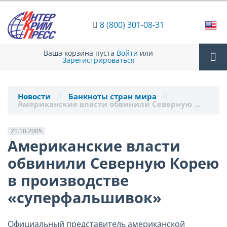
8 (800) 301-08-31
Ваша корзина пуста
Войти
или
Зарегистрироваться
Tog
Новости
Банкноты стран мира
Aмериканские власти обвинили Северную …
nav
21.10.2005
Aмериканские власти
обвинили Северную Корею
в производстве
«суперфальшивок»
Официальный представитель американской