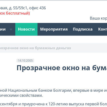
ая, д. 55/59с1, офис 436
нок бесплатный)
Ваша ко
рии
Новости
Мероприятия
Подписка
Кон
розрачное окно на бумажных деньгах
14.10.2005
Прозрачное окно на бу
нной Национальным банком Болгарии, впервые в мире ис
тическими свойствами.
сентября и приурочена к 120-летию выпуска первой бол