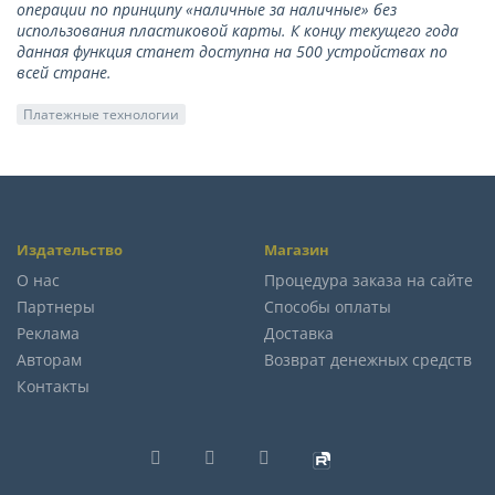
операции по принципу «наличные за наличные» без
использования пластиковой карты. К концу текущего года
данная функция станет доступна на 500 устройствах по
всей стране.
Платежные технологии
Издательство
Магазин
О нас
Процедура заказа на сайте
Партнеры
Способы оплаты
Реклама
Доставка
Авторам
Возврат денежных средств
Контакты