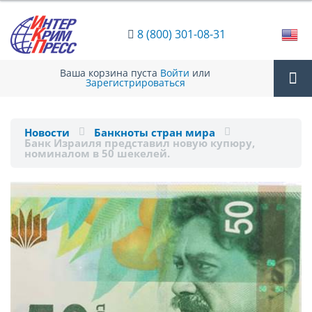
8 (800) 301-08-31
Ваша корзина пуста
Войти
или
Зарегистрироваться
Tog
Новости
Банкноты стран мира
Банк Израиля представил новую купюру,
nav
номиналом в 50 шекелей.