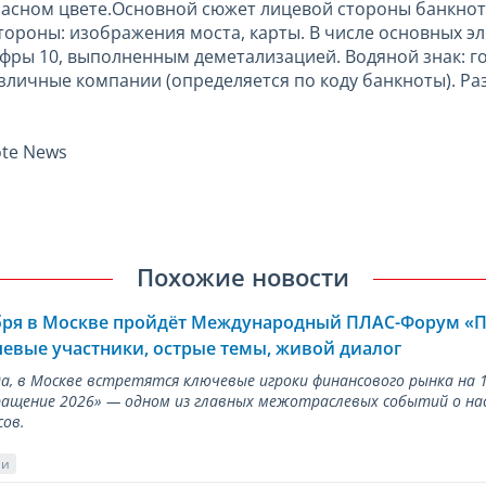
 красном цвете.Основной сюжет лицевой стороны банкно
ороны: изображения моста, карты. В числе основных э
фры 10, выполненным деметализацией. Водяной знак: го
личные компании (определяется по коду банкноты). Разм
te News
Похожие новости
ября в Москве пройдёт Международный ПЛАС-Форум «
евые участники, острые темы, живой диалог
ода, в Москве встретятся ключевые игроки финансового рынка н
ращение 2026» — одном из главных межотраслевых событий о на
сов.
ии