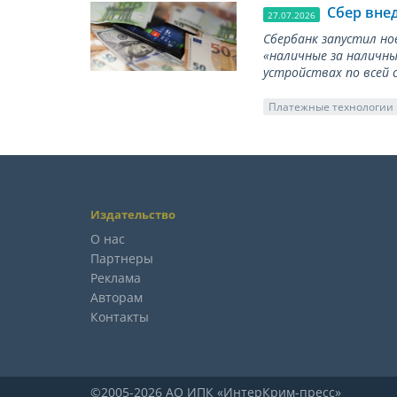
Сбер вне
27.07.2026
Сбербанк запустил но
«наличные за наличны
устройствах по всей 
Платежные технологии
Издательство
О нас
Партнеры
Реклама
Авторам
Контакты
©2005-2026 АО ИПК «ИнтерКрим-пресс»