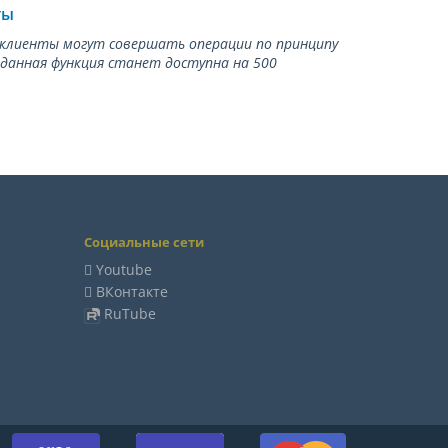
ты
ь клиенты могут совершать операции по принципу
 данная функция станет доступна на 500
Социальные сети
Youtube
ВКонтакте
RuTube