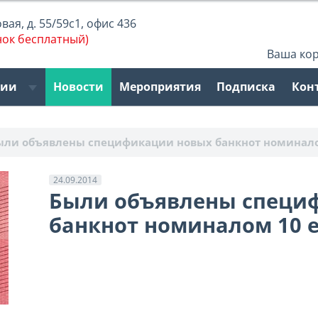
ая, д. 55/59с1, офис 436
нок бесплатный)
Ваша ко
рии
Новости
Мероприятия
Подписка
Кон
ыли объявлены спецификации новых банкнот номинало
24.09.2014
Были объявлены специ
банкнот номиналом 10 е