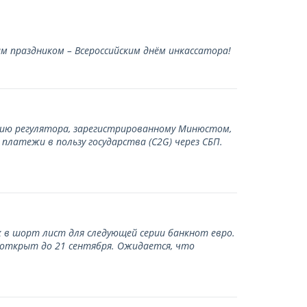
 праздником – Всероссийским днём инкассатора!
нию регулятора, зарегистрированному Минюстом,
латежи в пользу государства (С2G) через СБП.
 в шорт лист для следующей серии банкнот евро.
 открыт до 21 сентября. Ожидается, что