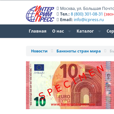
Москва
,
ул. Большая Почтов
Тел.:
8 (800) 301-08-31
(зво
Email:
info@icpress.ru
Главная
О нас
Каталог
Се
Новости
Банкноты стран мира
Б