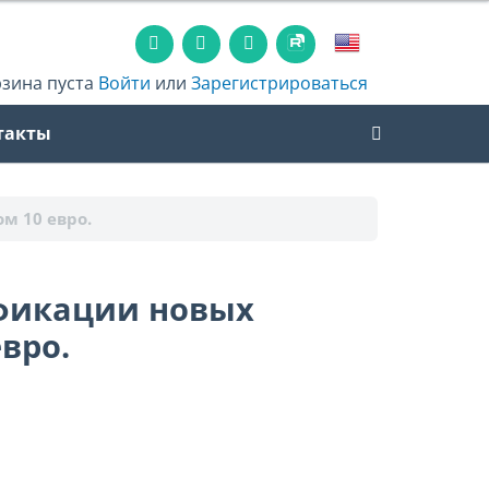
рзина пуста
Войти
или
Зарегистрироваться
такты
м 10 евро.
фикации новых
вро.