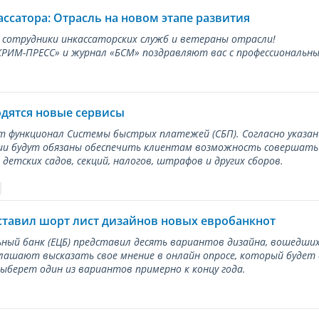
ассатора: Отрасль на новом этапе развития
 сотрудники инкассаторских служб и ветераны отрасли!
ИМ-ПРЕСС» и журнал «БСМ» поздравляют вас с профессиональным
одятся новые сервисы
ет функционал Системы быстрых платежей (СБП). Согласно указа
и будут обязаны обеспечить клиентам возможность совершать п
детских садов, секций, налогов, штрафов и других сборов.
ставил шорт лист дизайнов новых евробанкнот
ный банк (ЕЦБ) представил десять вариантов дизайна, вошедших
лашают высказать свое мнение в онлайн опросе, который будет
берет один из вариантов примерно к концу года.