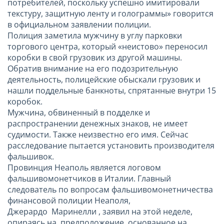
потребителей, поскольку успешно имитировали
текстуру, защитную ленту и голограммы» говорится
в официальном заявлении полиции.
Полиция заметила мужчину в углу парковки
торгового центра, который «неистово» переносил
коробки в свой грузовик из другой машины.
Обратив внимание на его подозрительную
деятельность, полицейские обыскали грузовик и
нашли поддельные банкноты, спрятанные внутри 15
коробок.
Мужчина, обвиненный в подделке и
распространении денежных знаков, не имеет
судимости. Также неизвестно его имя. Сейчас
расследование пытается установить производителя
фальшивок.
Провинция Неаполь является логовом
фальшивомонетчиков в Италии. Главный
следователь по вопросам фальшивомонетничества
финансовой полиции Неаполя,
Джерардо Маринелли , заявил на этой неделе,
опираясь на предположение, основанное на