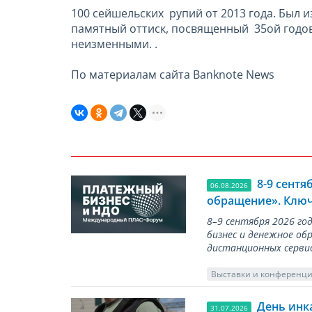
100 сейшельских рупий от 2013 года. Был 
памятный оттиск, посвященный 35ой годов
неизменными. .
По материалам сайта Banknote News
8-9 сент
06.08.2026
обращение». Ключ
8–9 сентября 2026 г
бизнес и денежное об
дистанционных серви
Выставки и конференц
День инк
31.07.2026