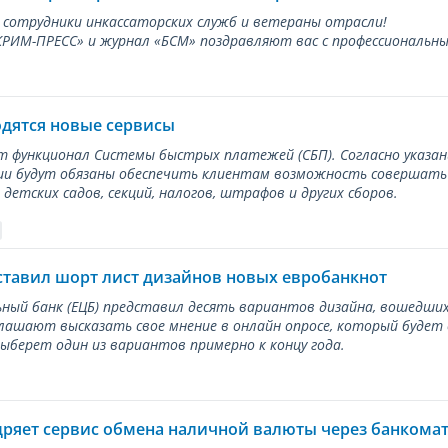
 сотрудники инкассаторских служб и ветераны отрасли!
ИМ-ПРЕСС» и журнал «БСМ» поздравляют вас с профессиональным
одятся новые сервисы
ет функционал Системы быстрых платежей (СБП). Согласно указа
и будут обязаны обеспечить клиентам возможность совершать п
детских садов, секций, налогов, штрафов и других сборов.
ставил шорт лист дизайнов новых евробанкнот
ный банк (ЕЦБ) представил десять вариантов дизайна, вошедших
лашают высказать свое мнение в онлайн опросе, который будет
берет один из вариантов примерно к концу года.
дряет сервис обмена наличной валюты через банкома