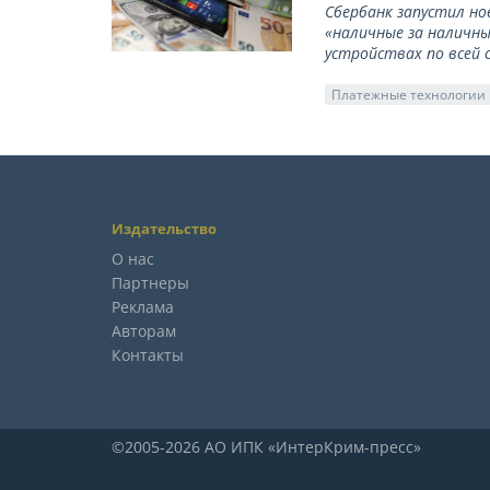
Сбербанк запустил но
«наличные за наличны
устройствах по всей 
Платежные технологии
Издательство
О нас
Партнеры
Реклама
Авторам
Контакты
©2005-2026 АО ИПК «ИнтерКрим-пресс»