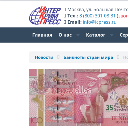
Москва
,
ул. Большая Почтов
Тел.:
8 (800) 301-08-31
(зво
Email:
info@icpress.ru
Главная
О нас
Каталог
Се
Новости
Банкноты стран мира
Н