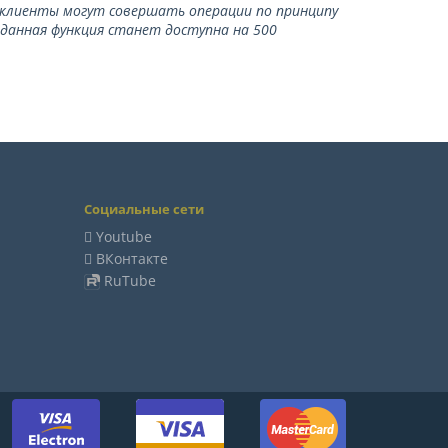
ь клиенты могут совершать операции по принципу
 данная функция станет доступна на 500
Социальные сети
Youtube
ВКонтакте
RuTube
м: