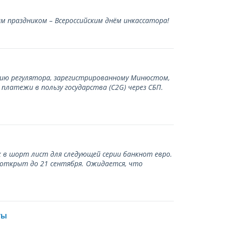
 праздником – Всероссийским днём инкассатора!
нию регулятора, зарегистрированному Минюстом,
латежи в пользу государства (С2G) через СБП.
 в шорт лист для следующей серии банкнот евро.
 открыт до 21 сентября. Ожидается, что
ты