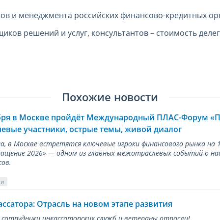
оров и менеджмента российских финансово-кредитных ор
щиков решений и услуг, консультантов – стоимость деле
Похожие новости
ября в Москве пройдёт Международный ПЛАС-Форум «
евые участники, острые темы, живой диалог
ода, в Москве встретятся ключевые игроки финансового рынка н
ращение 2026» — одном из главных межотраслевых событий о на
сов.
ии
ассатора: Отрасль на новом этапе развития
 сотрудники инкассаторских служб и ветераны отрасли!