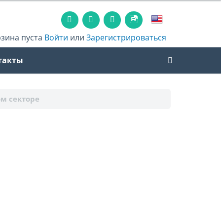
рзина пуста
Войти
или
Зарегистрироваться
такты
м секторе