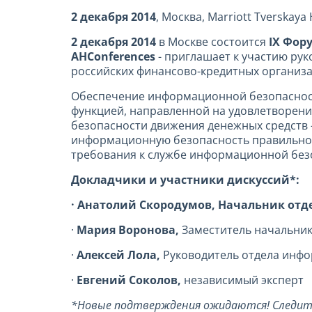
2 декабря 2014
, Москва, Marriott Tverskaya 
2 декабря 2014
в Москве состоится
IX Фор
AHConferences
- приглашает к участию ру
российских финансово-кредитных организац
Обеспечение информационной безопасност
функцией, направленной на удовлетворени
безопасности движения денежных средств –
информационную безопасность правильно б
требования к службе информационной безоп
Докладчики и участники дискуссий*:
· Анатолий Скородумов, Начальник отд
·
Мария Воронова,
Заместитель начальни
·
Алексей Лола,
Руководитель отдела инф
·
Евгений Соколов,
независимый эксперт
*Новые подтверждения ожидаются! Следите