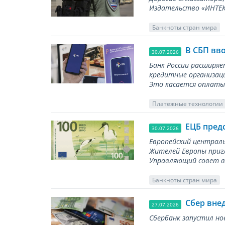
Издательство «ИНТЕКР
Банкноты стран мира
В СБП вв
30.07.2026
Банк России расширя
кредитные организаци
Это касается оплаты 
Платежные технологии
ЕЦБ пред
30.07.2026
Европейский централь
Жителей Европы приг
Управляющий совет вы
Банкноты стран мира
Сбер вне
27.07.2026
Сбербанк запустил но