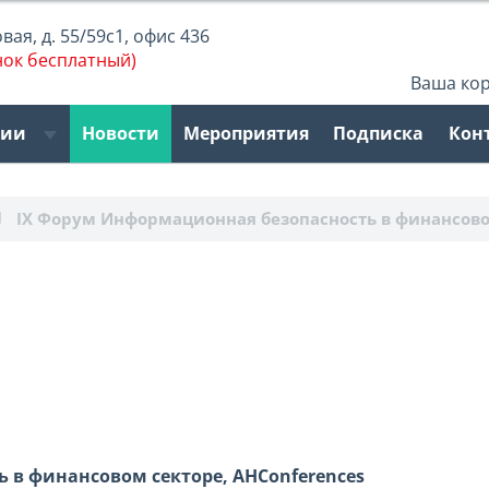
ая, д. 55/59с1, офис 436
нок бесплатный)
Ваша ко
рии
Новости
Мероприятия
Подписка
Кон
IX Форум Информационная безопасность в финансово
 в финансовом секторе, AHConferences