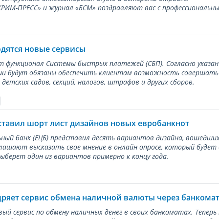
ИМ-ПРЕСС» и журнал «БСМ» поздравляют вас с профессиональным
одятся новые сервисы
ет функционал Системы быстрых платежей (СБП). Согласно указа
и будут обязаны обеспечить клиентам возможность совершать п
детских садов, секций, налогов, штрафов и других сборов.
ставил шорт лист дизайнов новых евробанкнот
ный банк (ЕЦБ) представил десять вариантов дизайна, вошедших
лашают высказать свое мнение в онлайн опросе, который будет
берет один из вариантов примерно к концу года.
дряет сервис обмена наличной валюты через банкома
вый сервис по обмену наличных денег в своих банкоматах. Тепер