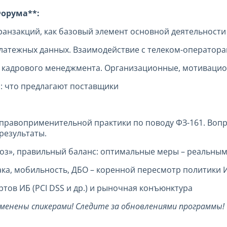
орума**:
ранзакций, как базовый элемент основной деятельности
платежных данных. Взаимодействие с телеком-оператор
я кадрового менеджмента. Организационные, мотиваци
P: что предлагают поставщики
и правоприменительной практики по поводу ФЗ-161. Воп
результаты.
гроз», правильный баланс: оптимальные меры – реальны
лака, мобильность, ДБО – коренной пересмотр политики 
ртов ИБ (PCI DSS и др.) и рыночная конъюнктура
менены спикерами! Следите за обновлениями программы!