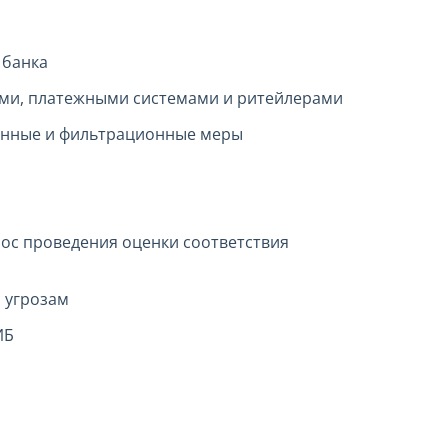
 банка
ами, платежными системами и ритейлерами
онные и фильтрационные меры
рос проведения оценки соответствия
м угрозам
ИБ