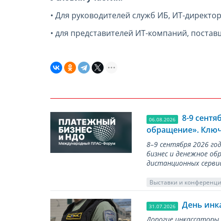
• Для руководителей служб ИБ, ИТ-директ
• для представителей ИТ-компаний, постав
8-9 сент
06.08.2026
обращение». Ключ
8–9 сентября 2026 г
бизнес и денежное об
дистанционных серви
Выставки и конференц
День инк
31.07.2026
Дорогие инкассаторы,