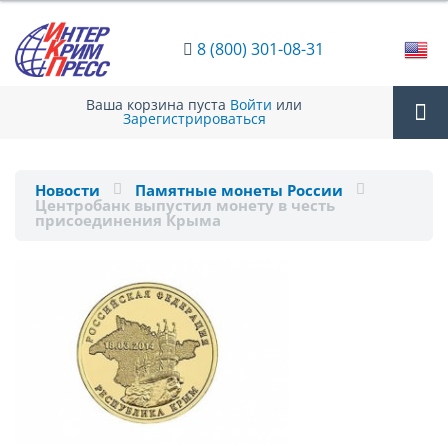
8 (800) 301-08-31
Ваша корзина пуста
Войти
или
Зарегистрироваться
Tog
Новости
Памятные монеты России
Центробанк выпустил монету в честь
nav
присоединения Крыма