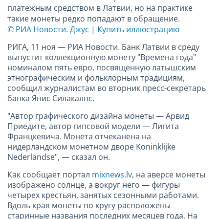
платежным средством в Латвии, но на практике
такие монеты редко попадают в обращение.
© РИА Новости. Джус
|
Купить иллюстрацию
РИГА, 11 ноя — РИА Новости. Банк Латвии в среду
выпустит коллекционную монету "Времена года"
номиналом пять евро, посвященную латышским
этнографическим и фольклорным традициям,
сообщил журналистам во вторник пресс-секретарь
банка Янис Силакалнс.
"Автор графического дизайна монеты — Арвид
Приедите, автор гипсовой модели — Лигита
Францкевича. Монета отчеканена на
нидерландском монетном дворе Koninklijke
Nederlandse", — cказал он.
Как сообщает портал
mixnews.lv
, на аверсе монеты
изображено солнце, а вокруг него — фигуры
четырех крестьян, занятых сезонными работами.
Вдоль края монеты по кругу расположены
старинные названия последних месяцев года. На