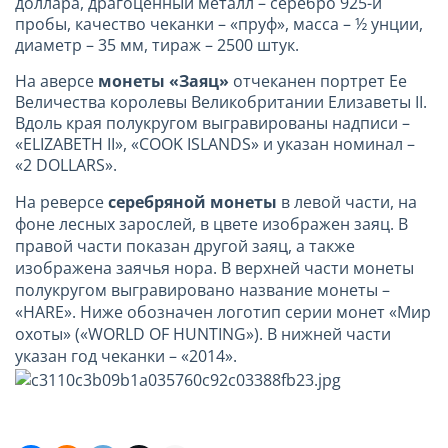
доллара, драгоценный металл – серебро 925-й
пробы, качество чеканки – «пруф», масса – ½ унции,
диаметр – 35 мм, тираж – 2500 штук.
На аверсе
монеты «Заяц»
отчеканен портрет Ее
Величества королевы Великобритании Елизаветы II.
Вдоль края полукругом выгравированы надписи –
«ELIZABETH II», «COOK ISLANDS» и указан номинал –
«2 DOLLARS».
На реверсе
серебряной монеты
в левой части, на
фоне лесных зарослей, в цвете изображен заяц. В
правой части показан другой заяц, а также
изображена заячья нора. В верхней части монеты
полукругом выгравировано название монеты –
«HARE». Ниже обозначен логотип серии монет «Мир
охоты» («WORLD OF HUNTING»). В нижней части
указан год чеканки – «2014».