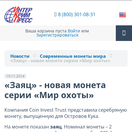
8 (800) 301-08-31
Ваша корзина пуста
Войти
или
Зарегистрироваться
Tog
Новости
Современные монеты мира
«Заяц» - новая монета серии «Мир охоты»
nav
19.11.2014
«Заяц» - новая монета
серии «Мир охоты»
Компания Coin Invest Trust представила серебряную
монету, выпущенную для Островов Кука.
На монете показан
заяц
. Номинал монеты – 2