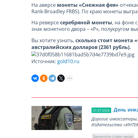
На аверсе
монеты «Снежная фея»
отчекан
Rank-Broadley FRBS). По краю монеты выграв
На реверсе
серебряной монеты
, на фоне
знак монетного двора – «Р», полукругом вы
Вы хотите узнать,
сколько стоит монета 
австралийских долларов (2361 рубль).
Источник:
gold10.ru
День инк
31.07.2026
Дорогие инкассаторы,
Издательство «ИНТЕКР
Банкноты стран мира