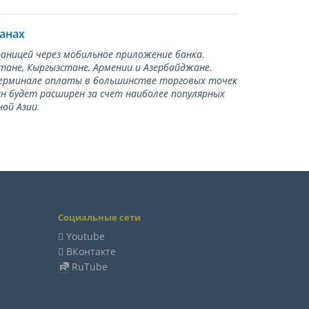
ранах
раницей через мобильное приложение банка.
тане, Кыргызстане, Армении и Азербайджане.
терминале оплаты в большинстве торговых точек
ан будет расширен за счет наиболее популярных
ой Азии.
Социальные сети
Youtube
ВКонтакте
RuTube