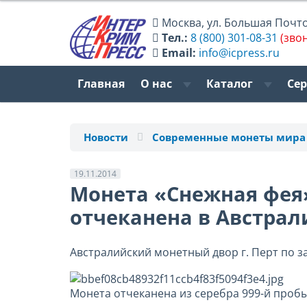
Москва
,
ул. Большая Почтов
Тел.:
8 (800) 301-08-31
(зво
Email:
info@icpress.ru
Главная
О нас
Каталог
Се
Новости
Современные монеты мира
19.11.2014
Монета «Снежная фея
отчеканена в Австрал
Австралийский монетный двор г. Перт по з
Монета отчеканена из серебра 999-й пробы к