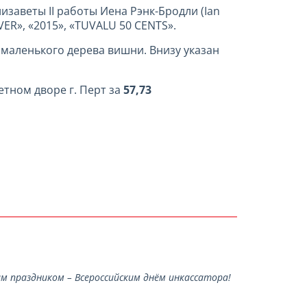
заветы II работы Иена Рэнк-Бродли (Ian
VER», «2015», «TUVALU 50 CENTS».
 маленького дерева вишни. Внизу указан
етном дворе г. Перт за
57,73
 праздником – Всероссийским днём инкассатора!