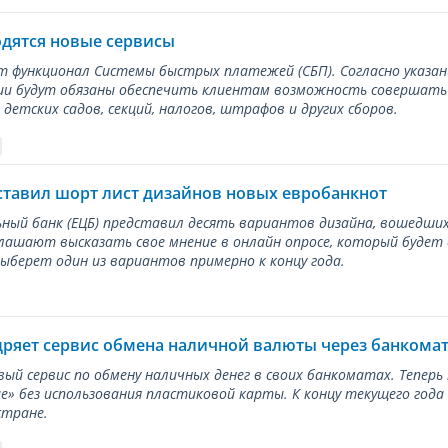
одятся новые сервисы
ет функционал Системы быстрых платежей (СБП). Согласно указа
и будут обязаны обеспечить клиентам возможность совершать п
детских садов, секций, налогов, штрафов и других сборов.
ставил шорт лист дизайнов новых евробанкнот
ный банк (ЕЦБ) представил десять вариантов дизайна, вошедших
лашают высказать свое мнение в онлайн опросе, который будет
берет один из вариантов примерно к концу года.
дряет сервис обмена наличной валюты через банкома
вый сервис по обмену наличных денег в своих банкоматах. Тепер
е» без использования пластиковой карты. К концу текущего года
стране.