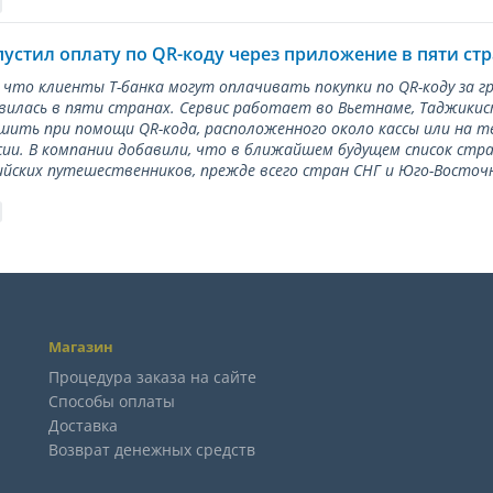
пустил оплату по QR-коду через приложение в пяти ст
 что клиенты Т-банка могут оплачивать покупки по QR-коду за г
илась в пяти странах. Сервис работает во Вьетнаме, Таджикис
ить при помощи QR-кода, расположенного около кассы или на 
сии. В компании добавили, что в ближайшем будущем список стр
ийских путешественников, прежде всего стран СНГ и Юго-Восточн
Магазин
Процедура заказа на сайте
Способы оплаты
Доставка
Возврат денежных средств