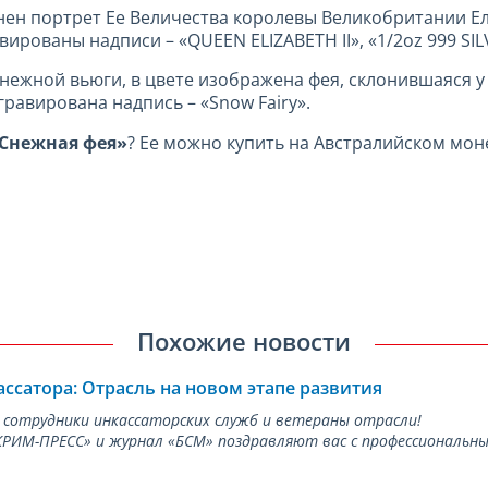
ен портрет Ее Величества королевы Великобритании Ели
ированы надписи – «QUEEN ELIZABETH II», «1/2oz 999 SIL
 снежной вьюги, в цвете изображена фея, склонившаяся у
гравирована надпись – «Snow Fairy».
«Снежная фея»
? Ее можно купить на Австралийском мон
Похожие новости
ассатора: Отрасль на новом этапе развития
 сотрудники инкассаторских служб и ветераны отрасли!
ИМ-ПРЕСС» и журнал «БСМ» поздравляют вас с профессиональным