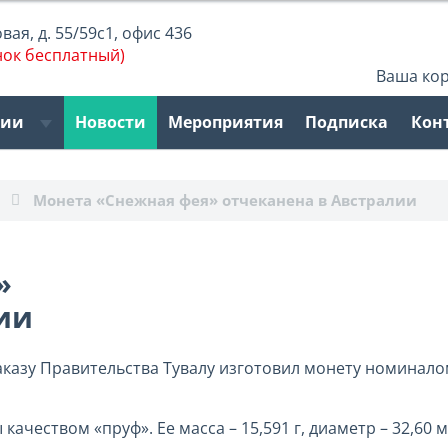
ая, д. 55/59с1, офис 436
нок бесплатный)
Ваша ко
рии
Новости
Мероприятия
Подписка
Кон
Монета «Снежная фея» отчеканена в Австралии
»
ии
аказу Правительства Тувалу изготовил монету номинало
ачеством «пруф». Ее масса – 15,591 г, диаметр – 32,60 м