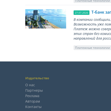
Платежные технологии
Т-банк за
27.07.2026
В компании сообщили,
Возможность уже появ
Платеж можно соверш
этих стран без комис
направлений для росс
Платежные технологии
Издательство
О нас
Партнеры
Реклама
Авторам
Контакты