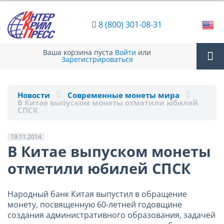
8 (800) 301-08-31
Ваша корзина пуста
Войти
или
Зарегистрироваться
Tog
Новости
Современные монеты мира
В Китае выпуском монеты отметили юбилей
nav
СПСК
19.11.2014
В Китае выпуском монеты
отметили юбилей СПСК
Народный банк Китая выпустил в обращение
монету, посвященную 60-летней годовщине
создания административного образования, задачей