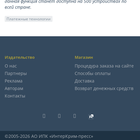
данная функция станет доступна на 500 устройствах по
всей стране.
Платежные технологии
Издательство
Магазин
О нас
Процедура заказа на сайте
Партнеры
Способы оплаты
Реклама
Доставка
Авторам
Возврат денежных средств
Контакты
©2005-2026 АО ИПК «ИнтерКрим-пресс»