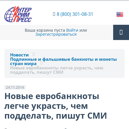
8 (800) 301-08-31
Ваша корзина пуста
Войти
или
Зарегистрироваться
Tog
Новости
Подлинные и фальшивые банкноты и монеты
nav
стран мира
Новые евробанкноты легче украсть, чем
подделать, пишут СМИ
24.11.2014
Новые евробанкноты
легче украсть, чем
подделать, пишут СМИ