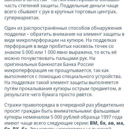
часть степеней защиты. Поддельные деньги чаще
всего сбывают с рук в крупных торговых центрах,
супермаркетах.
Один из распространённых способов обнаружения
подделки – обратить внимание на элемент защиты в
виде микроперфорации на купюре. На подделках
перфорация в виде пробитых насквозь точек со
знаком 5 000 или 1 000 явно выражена, то есть её
можно почувствовать пальцами рук. На
оригинальных банкнотах Банка России
микроперфорация не прощупывается, так как
выполняется с помощью специального устройства.
На подделках такой элемент защиты выполняется
путём прокалывания купюры острым предметом, в
результате чего бумага просто рвётся.
Стражи правопорядка в очередной раз убедительно
просят граждан быть внимательными: фальшивые
купюры номиналом 5 000 рублей образца 1997 года
имеют чаще всего следующие серии:
ВМ, бх, ав, ма,
бв, ВХ, ба.
Эти купюры изготовлены с высокой