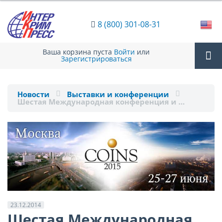
8 (800) 301-08-31
Ваша корзина пуста
Войти
или
Зарегистрироваться
Tog
Новости
Выставки и конференции
Шестая Международная конференция и …
nav
23.12.2014
Шестая Международная