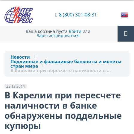
8 (800) 301-08-31
Ваша корзина пуста
Войти
или
Зарегистрироваться
Tog
Новости
Подлинные и фальшивые банкноты и монеты
nav
стран мира
В Карелии при пересчете наличности в …
23.12.2014
В Карелии при пересчете
наличности в банке
обнаружены поддельные
купюры