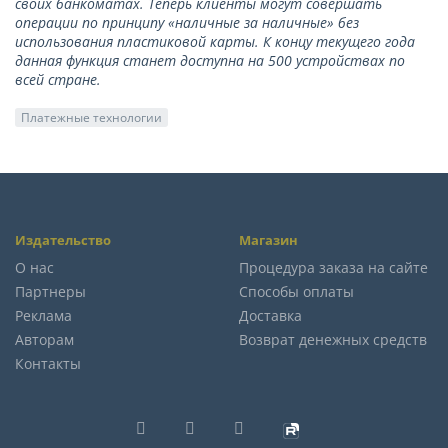
своих банкоматах. Теперь клиенты могут совершать
операции по принципу «наличные за наличные» без
использования пластиковой карты. К концу текущего года
данная функция станет доступна на 500 устройствах по
всей стране.
Платежные технологии
Издательство
Магазин
О нас
Процедура заказа на сайте
Партнеры
Способы оплаты
Реклама
Доставка
Авторам
Возврат денежных средств
Контакты