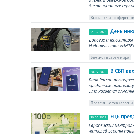
бизнес и денежное об
дистанционных серви
Выставки и конференц
День инк
31.07.2026
Дорогие инкассаторы,
Издательство «ИНТЕКР
Банкноты стран мира
В СБП вв
30.07.2026
Банк России расширя
кредитные организаци
Это касается оплаты 
Платежные технологии
ЕЦБ пред
30.07.2026
Европейский централь
Жителей Европы приг