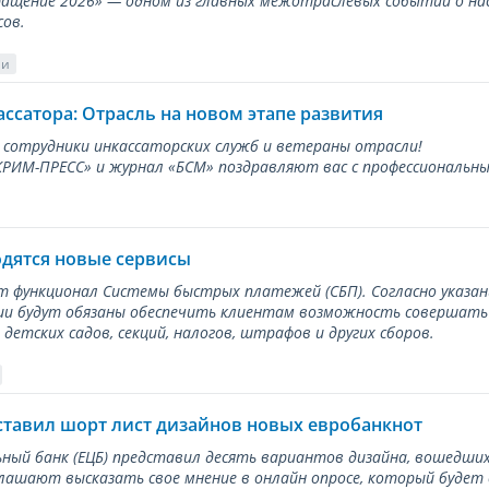
ращение 2026» — одном из главных межотраслевых событий о на
сов.
ии
ассатора: Отрасль на новом этапе развития
 сотрудники инкассаторских служб и ветераны отрасли!
ИМ-ПРЕСС» и журнал «БСМ» поздравляют вас с профессиональным
одятся новые сервисы
ет функционал Системы быстрых платежей (СБП). Согласно указа
и будут обязаны обеспечить клиентам возможность совершать п
детских садов, секций, налогов, штрафов и других сборов.
ставил шорт лист дизайнов новых евробанкнот
ный банк (ЕЦБ) представил десять вариантов дизайна, вошедших
лашают высказать свое мнение в онлайн опросе, который будет