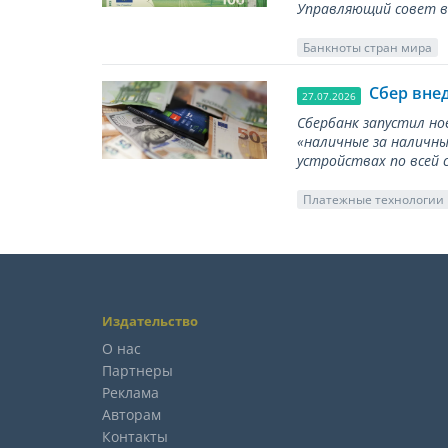
Управляющий совет вы
Банкноты стран мира
Сбер вне
27.07.2026
Сбербанк запустил но
«наличные за наличны
устройствах по всей 
Платежные технологии
Издательство
О нас
Партнеры
Реклама
Авторам
Контакты