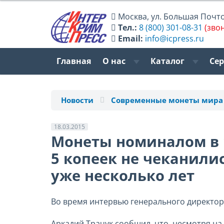
Москва
,
ул. Большая Почтов
Тел.:
8 (800) 301-08-31
(зво
Email:
info@icpress.ru
Главная
О нас
Каталог
Се
Новости
Современные монеты мира
18.03.2015
Монеты номиналом в 
5 копеек не чеканили
уже несколько лет
Во время интервью генерального директора
Аркадий Трачук сообщил, что, несмотря на