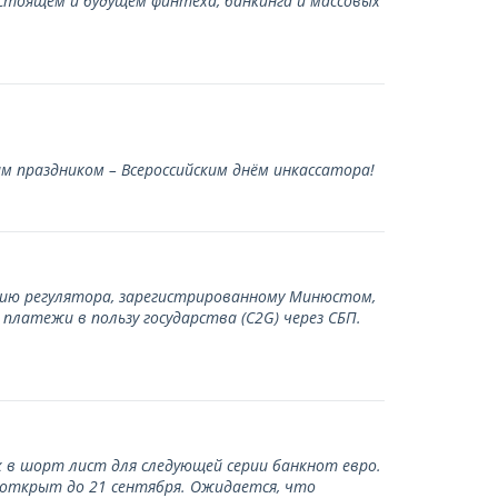
стоящем и будущем финтеха, банкинга и массовых
 праздником – Всероссийским днём инкассатора!
нию регулятора, зарегистрированному Минюстом,
латежи в пользу государства (С2G) через СБП.
 в шорт лист для следующей серии банкнот евро.
 открыт до 21 сентября. Ожидается, что