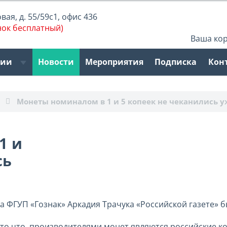
ая, д. 55/59с1, офис 436
нок бесплатный)
Ваша ко
рии
Новости
Мероприятия
Подписка
Кон
Монеты номиналом в 1 и 5 копеек не чеканились у
1 и
сь
 ФГУП «Гознак» Аркадия Трачука «Российской газете» б
 то что, производителями монет являются российские к