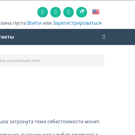
рзина пуста
Войти
или
Зарегистрироваться
такты
же несколько лет
ыла затронута тема себестоимости монет.
омпании, падение курса рубля приводит к