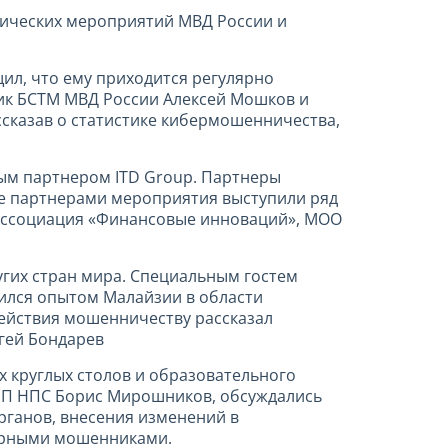
нических мероприятий МВД России и
ил, что ему приходится регулярно
ник БСТМ МВД России Алексей Мошков и
сказав о статистике кибермошенничества,
ным партнером ITD Group. Партнеры
кже партнерами мероприятия выступили ряд
 Ассоциация «Финансовые инноваций», МОО
ругих стран мира. Специальным гостем
лился опытом Малайзии в области
ействия мошенничеству рассказал
гей Бондарев
 круглых столов и образовательного
и НП НПС Борис Мирошников, обсуждались
рганов, внесения изменений в
ерными мошенниками.