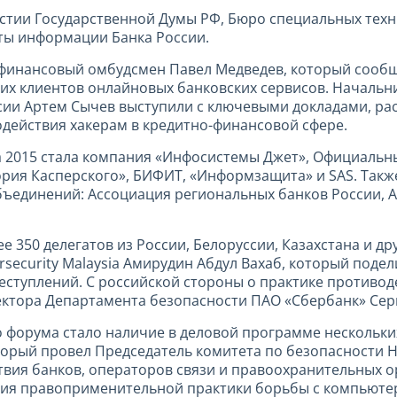
стии Государственной Думы РФ, Бюро специальных тех
ты информации Банка России.
финансовый омбудсмен Павел Медведев, который сообщ
ших клиентов онлайновых банковских сервисов. Началь
сии Артем Сычев выступили с ключевыми докладами, рас
одействия хакерам в кредитно-финансовой сфере.
ia 2015 стала компания «Инфосистемы Джет», Официаль
тория Касперского», БИФИТ, «Информзащита» и SAS. Та
бъединений: Ассоциация региональных банков России,
е 350 делегатов из России, Белоруссии, Казахстана и д
rsecurity Malaysia Амирудин Абдул Вахаб, который поде
ступлений. С российской стороны о практике противод
ектора Департамента безопасности ПАО «Сбербанк» Сер
орума стало наличие в деловой программе нескольких
 который провел Председатель комитета по безопасност
вия банков, операторов связи и правоохранительных о
ания правоприменительной практики борьбы с компьют