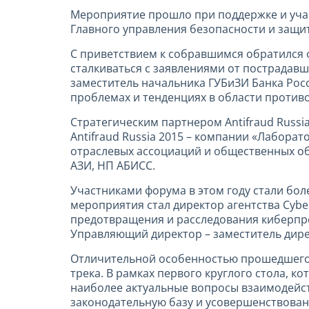
Мероприятие прошло при поддержке и уча
Главного управления безопасности и защи
С приветствием к собравшимся обратился 
сталкиваться с заявлениями от пострадав
заместитель начальника ГУБиЗИ Банка Рос
проблемах и тенденциях в области против
Стратегическим партнером Antifraud Russ
Antifraud Russia 2015 – компании «Лабора
отраслевых ассоциаций и общественных о
АЗИ, НП АБИСС.
Участниками форума в этом году стали боле
мероприятия стал директор агентства Cybe
предотвращения и расследования киберпре
Управляющий директор – заместитель дир
Отличительной особенностью прошедшего ф
трека. В рамках первого круглого стола,
наиболее актуальные вопросы взаимодейст
законодательную базу и усовершенствов