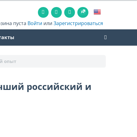
рзина пуста
Войти
или
Зарегистрироваться
такты
й опыт
лучший российский и