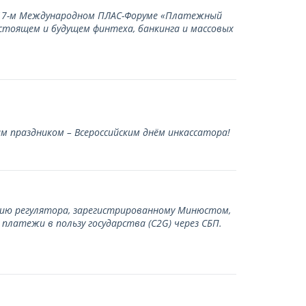
а 17-м Международном ПЛАС-Форуме «Платежный
стоящем и будущем финтеха, банкинга и массовых
 праздником – Всероссийским днём инкассатора!
нию регулятора, зарегистрированному Минюстом,
латежи в пользу государства (С2G) через СБП.