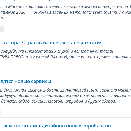
ода, в Москве встретятся ключевые игроки финансового рынка н
ращение 2026» — одном из главных межотраслевых событий о на
сов.
ии
ассатора: Отрасль на новом этапе развития
 сотрудники инкассаторских служб и ветераны отрасли!
ИМ-ПРЕСС» и журнал «БСМ» поздравляют вас с профессиональным
одятся новые сервисы
ет функционал Системы быстрых платежей (СБП). Согласно указа
и будут обязаны обеспечить клиентам возможность совершать п
детских садов, секций, налогов, штрафов и других сборов.
ставил шорт лист дизайнов новых евробанкнот