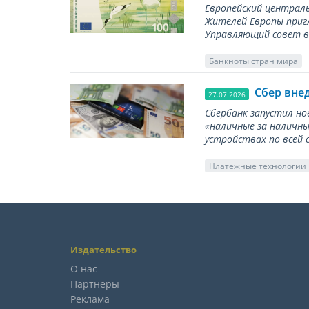
Европейский централь
Жителей Европы приг
Управляющий совет вы
Банкноты стран мира
Сбер вне
27.07.2026
Сбербанк запустил но
«наличные за наличны
устройствах по всей 
Платежные технологии
Издательство
О нас
Партнеры
Реклама