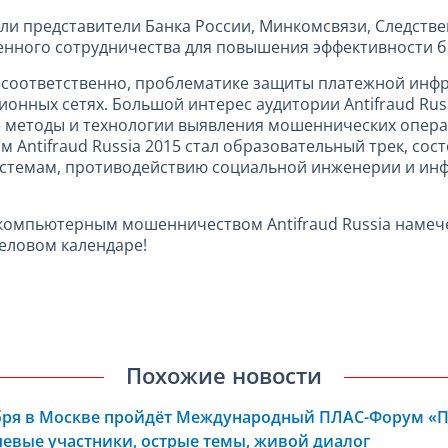
ыли представители Банка России, Минкомсвязи, Следств
нного сотрудничества для повышения эффективности б
, соответственно, проблематике защиты платежной инфр
нных сетях. Большой интерес аудитории Antifraud Russi
 методы и технологии выявления мошеннических операц
 Antifraud Russia 2015 стал образовательный трек, сос
истемам, противодействию социальной инженерии и и
омпьютерным мошенничеством Antifraud Russia намечен
еловом календаре!
Похожие новости
ября в Москве пройдёт Международный ПЛАС-Форум «
евые участники, острые темы, живой диалог