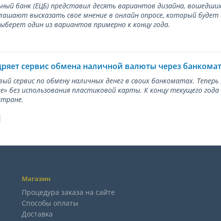
ный банк (ЕЦБ) представил десять вариантов дизайна, вошедших
лашают высказать свое мнение в онлайн опросе, который будет
берет один из вариантов примерно к концу года.
дряет сервис обмена наличной валюты через банкома
вый сервис по обмену наличных денег в своих банкоматах. Тепер
е» без использования пластиковой карты. К концу текущего года
стране.
Магазин
Процедура заказа на сайте
Способы оплаты
Доставка