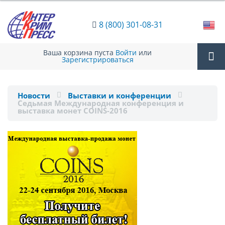
8 (800) 301-08-31
Ваша корзина пуста
Войти
или
Зарегистрироваться
Tog
Новости
Выставки и конференции
Седьмая Международная конференция и
nav
выставка монет COINS-2016