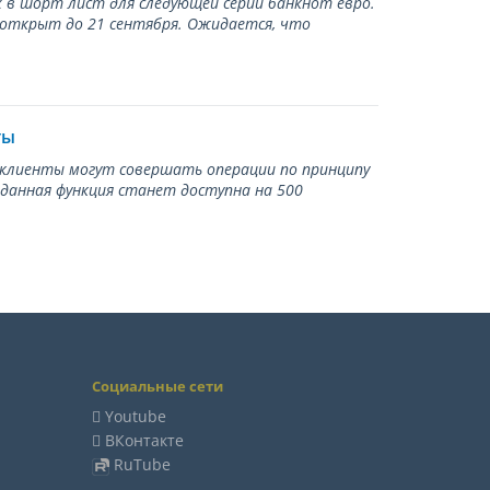
 в шорт лист для следующей серии банкнот евро.
 открыт до 21 сентября. Ожидается, что
ты
ь клиенты могут совершать операции по принципу
 данная функция станет доступна на 500
Социальные сети
Youtube
ВКонтакте
RuTube