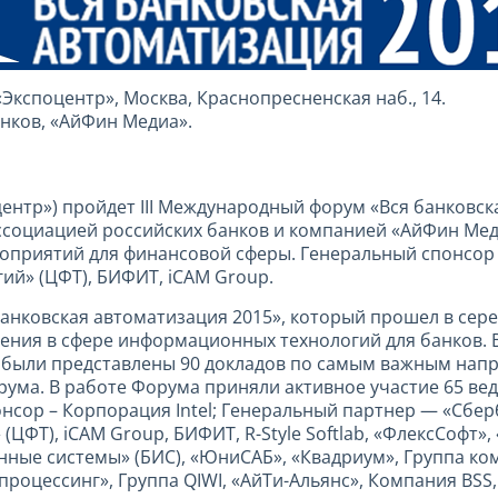
 «Экспоцентр», Москва, Краснопресненская наб., 14.
нков, «АйФин Медиа».
оцентр») пройдет III Международный форум «Вся банковск
ссоциацией российских банков и компанией «АйФин Меди
оприятий для финансовой сферы. Генеральный спонсор 
ий» (ЦФТ), БИФИТ, iCAM Group.
банковская автоматизация 2015», который прошел в сере
ения в сфере информационных технологий для банков. 
были представлены 90 докладов по самым важным напр
рума. В работе Форума приняли активное участие 65 ве
нсор – Корпорация Intel; Генеральный партнер — «Сбер
Т), iCAM Group, БИФИТ, R-Style Softlab, «ФлексСофт», «
ные системы» (БИС), «ЮниСАБ», «Квадриум», Группа ком
оцессинг», Группа QIWI, «АйТи-Альянс», Компания BSS, 