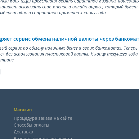
ный банк (ЕЦБ) представил десять вариантов дизайна, вошедших
лашают высказать свое мнение в онлайн опросе, который будет
берет один из вариантов примерно к концу года.
дряет сервис обмена наличной валюты через банкома
вый сервис по обмену наличных денег в своих банкоматах. Тепер
е» без использования пластиковой карты. К концу текущего года
стране.
Магазин
Процедура заказа на сайте
Способы оплаты
Доставка
Возврат денежных средств