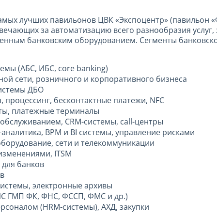
самых лучших павильонов ЦВК «Экспоцентр» (павильон «
вечающих за автоматизацию всего разнообразия услуг, 
еменным банковским оборудованием. Сегменты банковско
мы (АБС, ИБС, core banking)
ной сети, розничного и корпоративного бизнеса
истемы ДБО
, процессинг, бесконтактные платежи, NFC
ты, платежные терминалы
обслуживанием, CRM-системы, call-центры
аналитика, BPM и BI системы, управление рисками
оборудование, сети и телекоммуникации
изменениями, ITSM
 для банков
в
истемы, электронные архивы
С ГМП ФК, ФНС, ФССП, ФМС и др.)
рсоналом (HRM-системы), АХД, закупки