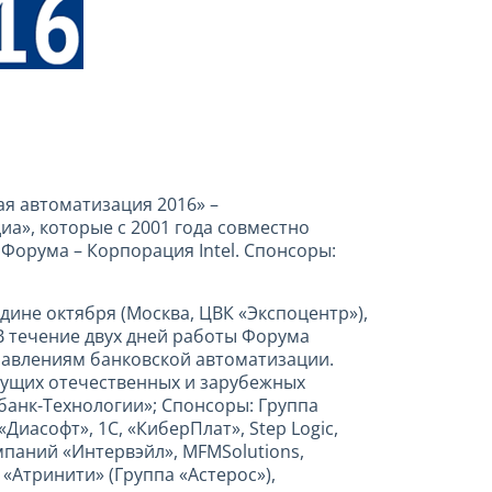
ая автоматизация 2016» –
а», которые c 2001 года совместно
Форума – Корпорация Intel. Спонсоры:
дине октября (Москва, ЦВК «Экспоцентр»),
В течение двух дней работы Форума
авлениям банковской автоматизации.
дущих отечественных и зарубежных
банк-Технологии»; Спонсоры: Группа
Диасофт», 1С, «КиберПлат», Step Logic,
паний «Интервэйл», MFMSolutions,
«Атринити» (Группа «Астерос»),