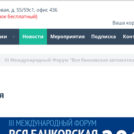
ая, д. 55/59с1, офис 436
нок бесплатный)
Ваша ко
рии
Новости
Мероприятия
Подписка
Кон
III Международный Форум "Вся банковская автоматиз
я