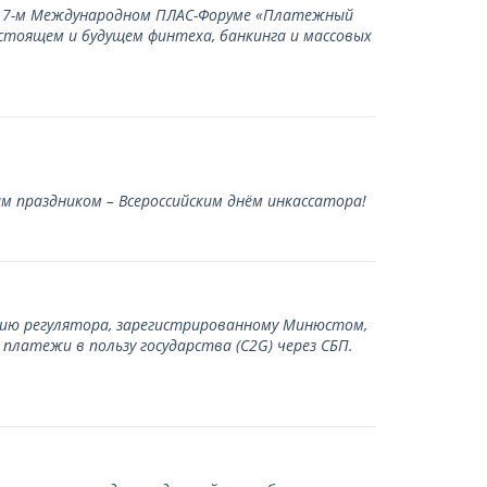
а 17-м Международном ПЛАС-Форуме «Платежный
стоящем и будущем финтеха, банкинга и массовых
 праздником – Всероссийским днём инкассатора!
нию регулятора, зарегистрированному Минюстом,
латежи в пользу государства (С2G) через СБП.