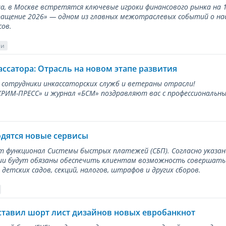
ода, в Москве встретятся ключевые игроки финансового рынка н
ращение 2026» — одном из главных межотраслевых событий о на
сов.
ии
ассатора: Отрасль на новом этапе развития
 сотрудники инкассаторских служб и ветераны отрасли!
ИМ-ПРЕСС» и журнал «БСМ» поздравляют вас с профессиональным
одятся новые сервисы
ет функционал Системы быстрых платежей (СБП). Согласно указа
и будут обязаны обеспечить клиентам возможность совершать п
детских садов, секций, налогов, штрафов и других сборов.
ставил шорт лист дизайнов новых евробанкнот