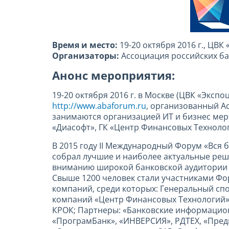
Время и место:
19-20 октября 2016 г., ЦВК
Организаторы:
Ассоциация российских ба
Анонс мероприятия:
19-20 октября 2016 г. в Москве (ЦВК «Эксп
http://www.abaforum.ru
, организованный А
занимаются организацией ИТ и бизнес мер
«Диасофт», ГК «Центр Финансовых Технолог
В 2015 году II Международный Форум «Вся 
собрал лучшие и наиболее актуальные реш
вниманию широкой банковской аудитории 
Свыше 1200 человек стали участниками Фо
компаний, среди которых: Генеральный спо
компаний «Центр Финансовых Технологий» (ЦФ
КРОК; Партнеры: «Банковские информацион
«ПрограмБанк», «ИНВЕРСИЯ», РДТЕХ, «Предпр