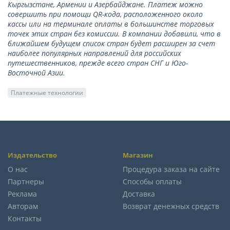
Кыргызстане, Армении и Азербайджане. Платеж можно
совершить при помощи QR-кода, расположенного около
кассы или на терминале оплаты в большинстве торговых
точек этих стран без комиссии. В компании добавили, что в
ближайшем будущем список стран будет расширен за счет
наиболее популярных направлений для российских
путешественников, прежде всего стран СНГ и Юго-
Восточной Азии.
Платежные технологии
Издательство
Магазин
О нас
Процедура заказа на сайте
Партнеры
Способы оплаты
Реклама
Доставка
Авторам
Возврат денежных средств
Контакты