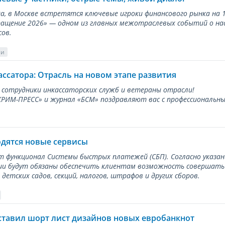
ода, в Москве встретятся ключевые игроки финансового рынка н
ращение 2026» — одном из главных межотраслевых событий о на
сов.
ии
ассатора: Отрасль на новом этапе развития
 сотрудники инкассаторских служб и ветераны отрасли!
ИМ-ПРЕСС» и журнал «БСМ» поздравляют вас с профессиональным
одятся новые сервисы
ет функционал Системы быстрых платежей (СБП). Согласно указа
и будут обязаны обеспечить клиентам возможность совершать п
детских садов, секций, налогов, штрафов и других сборов.
ставил шорт лист дизайнов новых евробанкнот