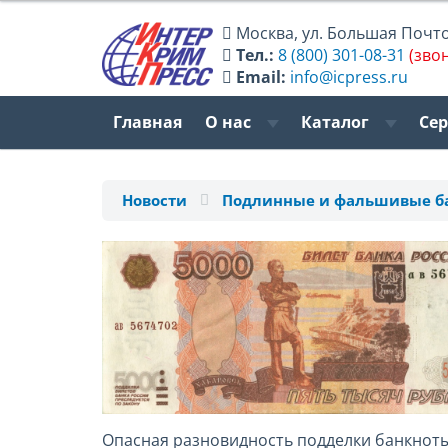
Москва
,
ул. Большая Почтов
Тел.:
8 (800) 301-08-31
(зво
Email:
info@icpress.ru
Главная
О нас
Каталог
Се
Новости
Подлинные и фальшивые ба
Опасная разновидность подделки банкноты