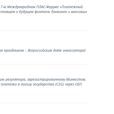
а 17-м Международном ПЛАС-Форуме «Платежный
стоящем и будущем финтеха, банкинга и массовых
 праздником – Всероссийским днём инкассатора!
нию регулятора, зарегистрированному Минюстом,
латежи в пользу государства (С2G) через СБП.