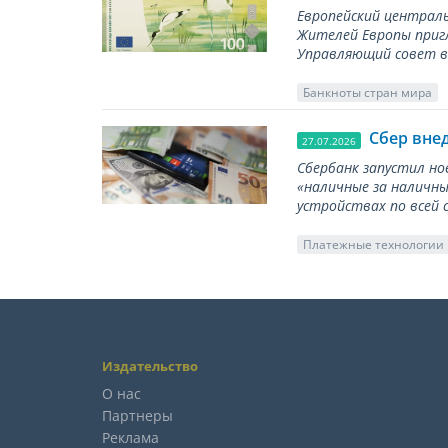
Европейский централь
Жителей Европы приг
Управляющий совет вы
Банкноты стран мира
Сбер вне
27.07.2026
Сбербанк запустил но
«наличные за наличны
устройствах по всей 
Платежные технологии
Издательство
О нас
Партнеры
Реклама